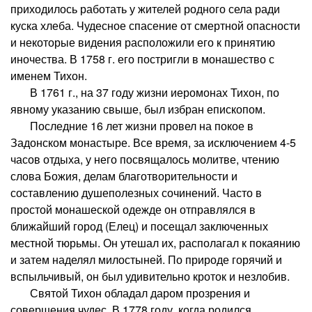
приходилось работать у жителей родного села ради
куска хлеба. Чудесное спасение от смертной опасности
и некоторые видения расположили его к принятию
иночества. В 1758 г. его постригли в монашество с
именем Тихон.
В 1761 г., на 37 году жизни иеромонах Тихон, по
явному указанию свыше, был избран епископом.
Последние 16 лет жизни провел на покое в
Задонском монастыре. Все время, за исключением 4-5
часов отдыха, у него посвящалось молитве, чтению
слова Божия, делам благотворительности и
составлению душеполезных сочинений. Часто в
простой монашеской одежде он отправлялся в
ближайший город (Елец) и посещал заключенных
местной тюрьмы. Он утешал их, располагал к покаянию
и затем наделял милостыней. По природе горячий и
вспыльчивый, он был удивительно кроток и незлобив.
Святой Тихон обладал даром прозрения и
совершения чудес. В 1778 году, когда родился