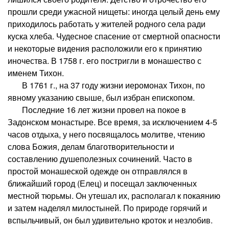
прошли среди ужасной нищеты: иногда целый день ему
приходилось работать у жителей родного села ради
куска хлеба. Чудесное спасение от смертной опасности
и некоторые видения расположили его к принятию
иночества. В 1758 г. его постригли в монашество с
именем Тихон.
В 1761 г., на 37 году жизни иеромонах Тихон, по
явному указанию свыше, был избран епископом.
Последние 16 лет жизни провел на покое в
Задонском монастыре. Все время, за исключением 4-5
часов отдыха, у него посвящалось молитве, чтению
слова Божия, делам благотворительности и
составлению душеполезных сочинений. Часто в
простой монашеской одежде он отправлялся в
ближайший город (Елец) и посещал заключенных
местной тюрьмы. Он утешал их, располагал к покаянию
и затем наделял милостыней. По природе горячий и
вспыльчивый, он был удивительно кроток и незлобив.