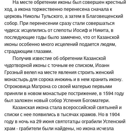
На месте обретении иконы был совершен крестный
ход, а икона торжественно перенесена сначала к
церковь Николы Тульского, а затем в Благовещенский
собор. При перенесении сразу стали совершаться
чудеса: исцелились от слепоты Иосиф и Никита, в
последующие годы было замечено, что от Казанской
иконы особенно много исцелений подается людям,
страдающим глазами.
Получив известие об обретении Казанской
чудотворной иконы с точным ее списком, Иоанн
Грозный велел на месте явления строить женский
монастырь для сорока инокинь и в нем хранить икону.
Отроковица Матрона со своей матерью первыми
приняли в новом монастыре пострижение, в 1594 году
был заложен новый собор Успения Богоматери.
Казанская икона стала всероссийской святыней и
списки с нее появились в тысячах храмов. Но в 1904
году в ночь на 29 июня святотатцы ограбили Успенский
храм - грабители были найдены, но икона исчезла