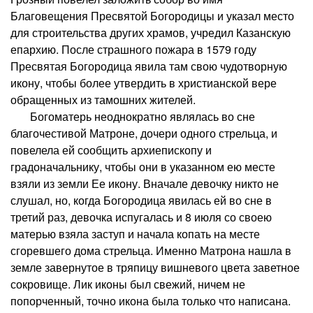
Благовещения Пресвятой Богородицы и указал место
для строительства других храмов, учредил Казанскую
епархию. После страшного пожара в 1579 году
Пресвятая Богородица явила там свою чудотворную
икону, чтобы более утвердить в христианской вере
обращенных из тамошних жителей.
Богоматерь неоднократно являлась во сне
благочестивой Матроне, дочери одного стрельца, и
повелела ей сообщить архиепископу и
градоначальнику, чтобы они в указанном ею месте
взяли из земли Ее икону. Вначале девочку никто не
слушал, но, когда Богородица явилась ей во сне в
третий раз, девочка испугалась и 8 июля со своею
матерью взяла заступ и начала копать на месте
сгоревшего дома стрельца. Именно Матрона нашла в
земле завернутое в тряпицу вишневого цвета заветное
сокровище. Лик иконы был свежий, ничем не
попорченный, точно икона была только что написана.