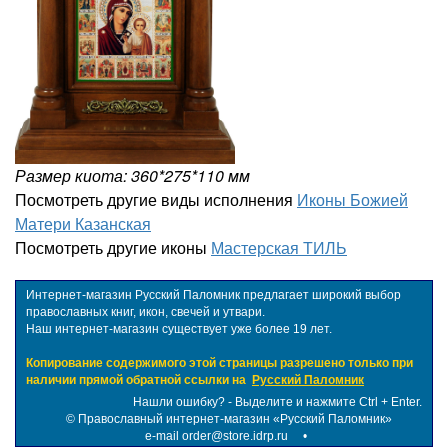
Размер киота: 360*275*110 мм
Посмотреть другие виды исполнения
Иконы Божией
Матери Казанская
Посмотреть другие иконы
Мастерская ТИЛЬ
Интернет-магазин Русский Паломник предлагает широкий выбор
православных книг, икон, свечей и утвари.
Наш интернет-магазин существует уже более 19 лет.
Копирование содержимого этой страницы разрешено только при
наличии прямой обратной ссылки на
Русский Паломник
Нашли ошибку? - Выделите и нажмите Ctrl + Enter.
©
Православный интернет-магазин «Русский Паломник»
e-mail order@store.idrp.ru
•