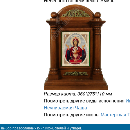
Небесного во веки веков. Аминь.
Размер киота: 360*275*110 мм
Посмотреть другие виды исполнения
И
Неупиваемая Чаша
Посмотреть другие иконы
Мастерская 
ыбор православных книг, икон, свечей и утвари.