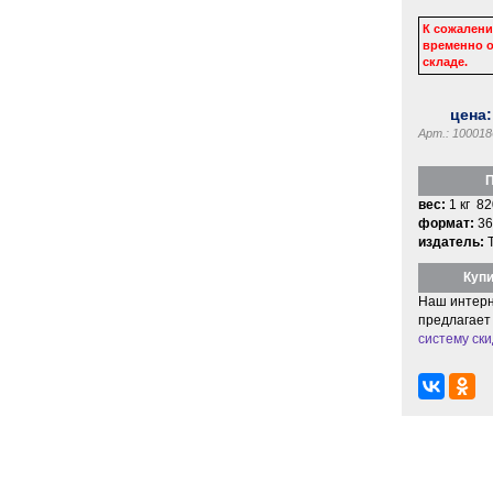
К сожалени
временно о
складе.
цена
Арт.: 100018
П
вес:
1 кг 82
формат:
36
издатель:
Купи
Наш интерн
предлагает
систему ски