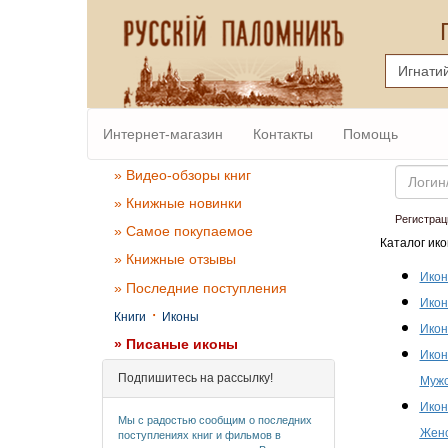
Интернет-магазин
Контакты
Помощь
Email
» Видео-обзоры книг
» Книжные новинки
Регистрац
» Самое покупаемое
Каталог ико
» Книжные отзывы
Икон
» Последние поступления
Икон
·
Книги
Иконы
Икон
» Писаные иконы
Икон
Подпишитесь на рассылку!
Мужс
Икон
Мы с радостью сообщим о последних
Женс
поступлениях книг и фильмов в