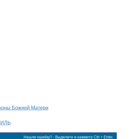
коны Божией Матери
ТИЛЬ
Нашли ошибку? - Выделите и нажмите Ctrl + Enter.