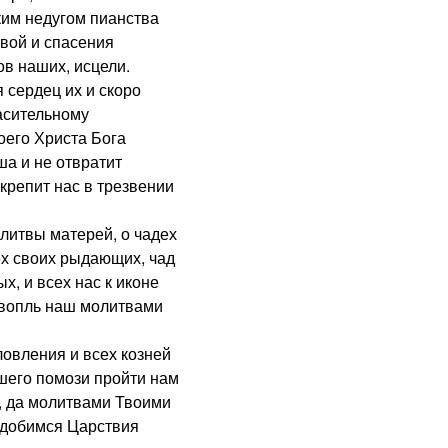
ким недугом пианства
вой и спасения
ов наших, исцели.
сердец их и скоро
пасительному
его Христа Бога
ша и не отвратит
крепит нас в трезвении
итвы матерей, о чадех
ех своих рыдающих, чад
х, и всех нас к иконе
 вопль наш молитвами
овления и всех козней
шего помози пройти нам
, да молитвами Твоими
одобимся Царствия