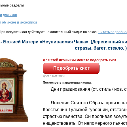
льные разделы
и для икон
и об иконе и иконописи
ри покупке икон действуют накопительный скидки на заказ.
Читать подробне
 - Божией Матери «Неупиваемая Чаша». (Деревянный кио
стразы, багет, стекло. )
Для этой иконы Вы можете подобрать киот
Арт.: 10001867
Посмотреть параметры иконы.
Дни празднования (ст. стиль / нов. сти
Явление Святого Образа произошло 
Крестьянин Тульской губернии, отстав
страстью пьянства. Он пропивал все,чт
нищенствовать. От непомерного пьянств