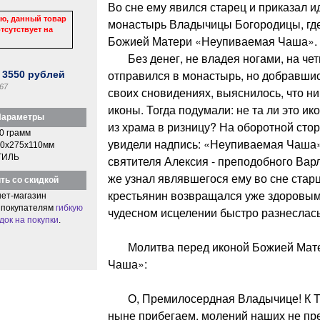
Во сне ему явился старец и приказал и
ю, данный товар
монастырь Владычицы Богородицы, где
тсутствует на
Божией Матери «Неупиваемая Чаша».
Без денег, не владея ногами, на чет
отправился в монастырь, но добравшись
:
3550
рублей
67
своих сновидениях, выяснилось, что ник
иконы. Тогда подумали: не та ли это ико
араметры
из храма в ризницу? На оборотной сто
0 грамм
увидели надпись: «Неупиваемая Чаша»,
0x275x110мм
ТИЛЬ
святителя Алексия - преподобного Варл
же узнал являвшегося ему во сне стар
ть со скидкой
крестьянин возвращался уже здоровым.
ет-магазин
 покупателям
гибкую
чудесном исцелении быстро разнеслась
док на покупки
.
Молитва перед иконой Божией Мате
Чаша»:
О, Премилосердная Владычице! К Т
ныне прибегаем, молений наших не пре