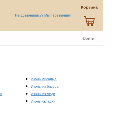
Корзина
Не дозвонились? Мы перезвоним!
Войти
Иконы писаные
Иконы из бисера
ов
Иконы из меди
Иконы складни