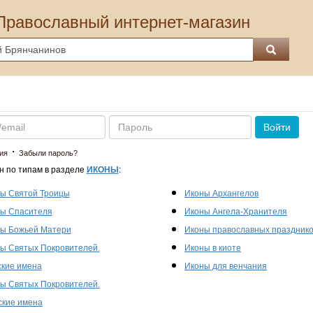
Православный интернет-магазин
Пароль
Войти
·
ия
Забыли пароль?
н по типам в разделе
ИКОНЫ
:
ы Святой Троицы
Иконы Архангелов
ы Спасителя
Иконы Ангела-Хранителя
ы Божьей Матери
Иконы православных праздник
ы Святых Покровителей.
Иконы в киоте
кие имена
Иконы для венчания
ы Святых Покровителей.
кие имена