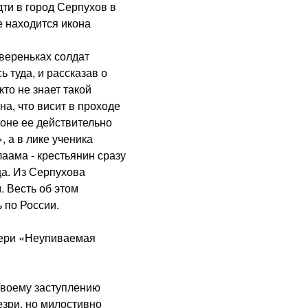
дти в город Серпухов в
 находится икона
вереньках солдат
 туда, и рассказав о
то не знает такой
на, что висит в проходе
роне ее действительно
 а в лике ученика
аама - крестьянин сразу
ца. Из Серпухова
 Весть об этом
 по России.
ри «Неупиваемая
воему заступлению
зри, но милостивно