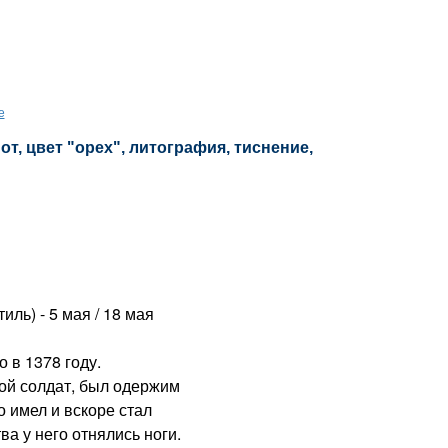
е
т, цвет "орех", литография, тиснение,
ль) - 5 мая / 18 мая
в 1378 году.
ной солдат, был одержим
о имел и вскоре стал
а у него отнялись ноги.