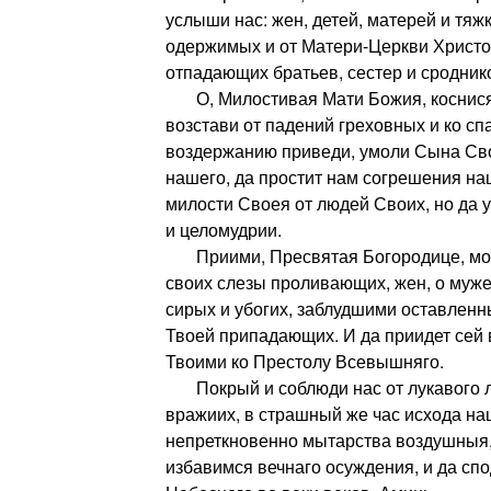
услыши нас: жен, детей, матерей и тяж
одержимых и от Матери-Церкви Христо
отпадающих братьев, сестер и сродник
О, Милостивая Мати Божия, коснися 
возстави от падений греховных и ко с
воздержанию приведи, умоли Сына Сво
нашего, да простит нам согрешения на
милости Своея от людей Своих, но да у
и целомудрии.
Приими, Пресвятая Богородице, мол
своих слезы проливающих, жен, о муж
сирых и убогих, заблудшими оставленны
Твоей припадающих. И да приидет сей
Твоими ко Престолу Всевышняго.
Покрый и соблюди нас от лукавого л
вражиих, в страшный же час исхода на
непреткновенно мытарства воздушныя
избавимся вечнаго осуждения, и да сп