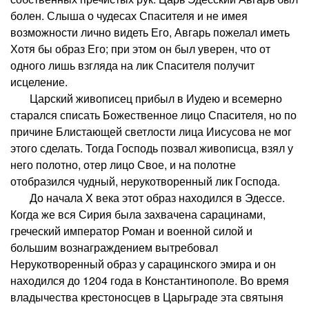
болен. Слыша о чудесах Спасителя и не имея
возможности лично видеть Его, Авгарь пожелал иметь
Хотя бы образ Его; при этом он был уверен, что от
одного лишь взгляда на лик Спасителя получит
исцеление.
Царский живописец прибыл в Иудею и всемерно
старался списать Божественное лицо Спасителя, но по
причине Блистающей светлости лица Иисусова не мог
этого сделать. Тогда Господь позвал живописца, взял у
него полотно, отер лицо Свое, и на полотне
отобразился чудный, нерукотворенный лик Господа.
До начала X века этот образ находился в Эдессе.
Когда же вся Сирия была захвачена сарацинами,
греческий император Роман и военной силой и
большим вознаграждением вытребовал
Нерукотворенный образ у сарацинского эмира и он
находился до 1204 года в Константинополе. Во время
владычества крестоносцев в Царьграде эта святыня