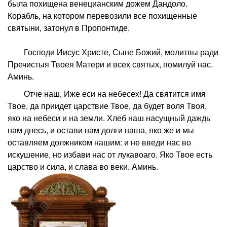
была похищена венецианским дожем Дандоло.
Корабль, на котором перевозили все похищенные
святыни, затонул в Пропонтиде.
Господи Иисус Христе, Сыне Божий, молитвы ради
Пречистыя Твоея Матери и всех святых, помилуй нас.
Аминь.
Отче наш, Иже еси на небесех! Да святится имя
Твое, да приидет царствие Твое, да будет воля Твоя,
яко на небеси и на земли. Хлеб наш насущный даждь
нам днесь, и остави нам долги наша, яко же и мы
оставляем должником нашим: и не введи нас во
искушение, но избави нас от лукавоаго. Яко Твое есть
царство и сила, и слава во веки. Аминь.