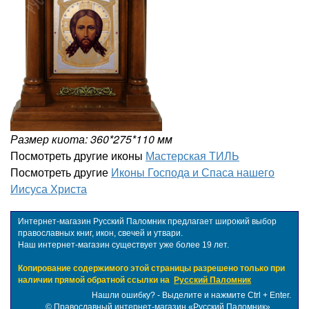
Размер киота: 360*275*110 мм
Посмотреть другие иконы
Мастерская ТИЛЬ
Посмотреть другие
Иконы Господа и Спаса нашего
Иисуса Христа
Интернет-магазин Русский Паломник предлагает широкий выбор
православных книг, икон, свечей и утвари.
Наш интернет-магазин существует уже более 19 лет.
Копирование содержимого этой страницы разрешено только при
наличии прямой обратной ссылки на
Русский Паломник
Нашли ошибку? - Выделите и нажмите Ctrl + Enter.
©
Православный интернет-магазин «Русский Паломник»