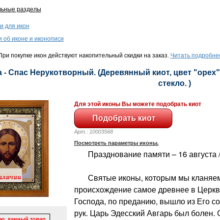
льные разделы
и для икон
и об иконе и иконописи
ри покупке икон действуют накопительный скидки на заказ.
Читать подробне
 - Спас Нерукотворный. (Деревянный киот, цвет "орех",
стекло. )
Для этой иконы Вы можете подобрать киот
Арт.: 10003568
Посмотреть параметры иконы.
Празднование памяти – 16 августа / 
Святые иконы, которым мы кланяем
происхождение самое древнее в Церкв
Господа, по преданию, вышло из Его с
рук. Царь Эдесский Авгарь был болен.
ю, данный товар