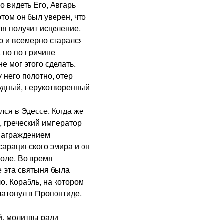
о видеть Его, Авгарь
этом он был уверен, что
ля получит исцеление.
и всемерно старался
 но по причине
е мог этого сделать.
 него полотно, отер
чудный, нерукотворенный
ся в Эдессе. Когда же
, греческий император
знаграждением
сарацинского эмира и он
поле. Во время
е эта святыня была
. Корабль, на котором
затонул в Пропонтиде.
, молитвы ради