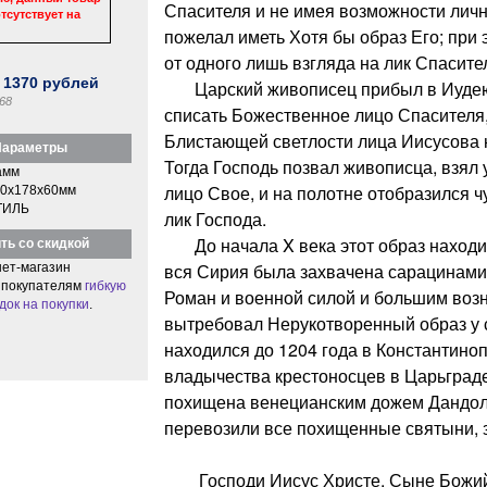
Спасителя и не имея возможности личн
тсутствует на
пожелал иметь Хотя бы образ Его; при 
от одного лишь взгляда на лик Спасите
:
1370
рублей
Царский живописец прибыл в Иудею 
68
списать Божественное лицо Спасителя,
Блистающей светлости лица Иисусова н
араметры
Тогда Господь позвал живописца, взял у
амм
лицо Свое, и на полотне отобразился 
0x178x60мм
ТИЛЬ
лик Господа.
До начала X века этот образ находил
ть со скидкой
вся Сирия была захвачена сарацинами
ет-магазин
 покупателям
гибкую
Роман и военной силой и большим во
док на покупки
.
вытребовал Нерукотворенный образ у 
находился до 1204 года в Константино
владычества крестоносцев в Царьград
похищена венецианским дожем Дандоло
перевозили все похищенные святыни, 
Господи Иисус Христе, Сыне Божий