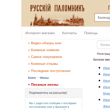
Интернет-магазин
Контакты
Помощь
Email
» Видео-обзоры книг
» Книжные новинки
Регистрац
» Самое покупаемое
Каталог ико
» Книжные отзывы
Икон
» Последние поступления
Икон
·
Книги
Иконы
Икон
» Писаные иконы
Икон
Подпишитесь на рассылку!
Мужс
Икон
Мы с радостью сообщим о последних
Женс
поступлениях книг и фильмов в