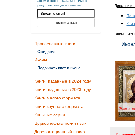
нашем интернет-магазине. Вы не
пропустите ни одной новинки!
Дополните
Полк
Книг
Внимание! П
Православные книги
Икона
Ожидаем
Иконы
Подобрать киот к иконе
Книги, изданные в 2024 году
Книги, изданные в 2023 году
Книги малого формата
Книги крупного формата
Книжные серии
Церковнославянский язык
Дореволюционный шрифт
К сожалени