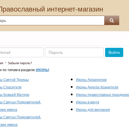
Православный интернет-магазин
Пароль
Войти
·
ия
Забыли пароль?
н по типам в разделе
ИКОНЫ
:
ы Святой Троицы
Иконы Архангелов
ы Спасителя
Иконы Ангела-Хранителя
ы Божьей Матери
Иконы православных праздник
ы Святых Покровителей.
Иконы в киоте
кие имена
Иконы для венчания
ы Святых Покровителей.
кие имена