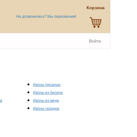
Корзина
Не дозвонились? Мы перезвоним!
Войти
Иконы писаные
Иконы из бисера
ов
Иконы из меди
Иконы складни