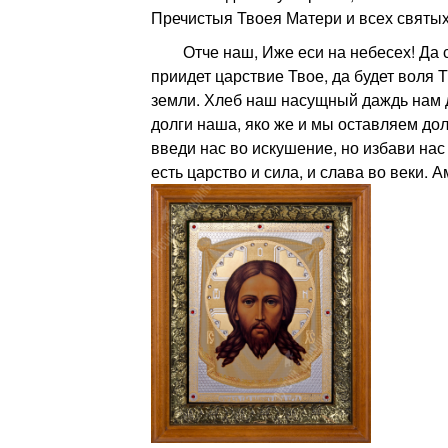
Пречистыя Твоея Матери и всех святых
Отче наш, Иже еси на небесех! Да св
приидет царствие Твое, да будет воля Т
земли. Хлеб наш насущный даждь нам д
долги наша, яко же и мы оставляем до
введи нас во искушение, но избави нас 
есть царство и сила, и слава во веки. А