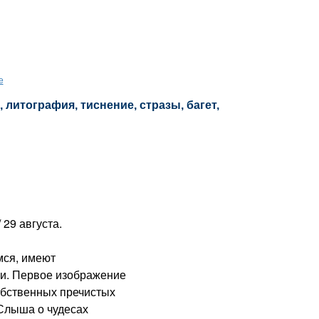
е
 литография, тиснение, стразы, багет,
29 августа.
ся, имеют
и. Первое изображение
обственных пречистых
 Слыша о чудесах