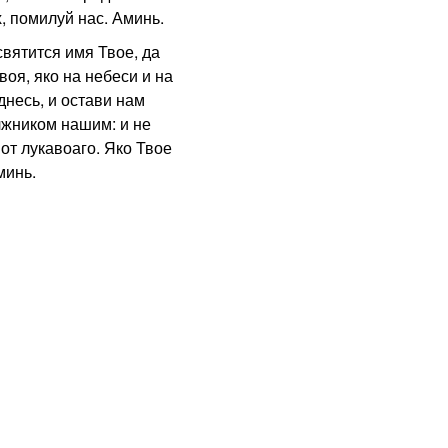
, помилуй нас. Аминь.
ятится имя Твое, да
воя, яко на небеси и на
несь, и остави нам
лжником нашим: и не
от лукавоаго. Яко Твое
минь.