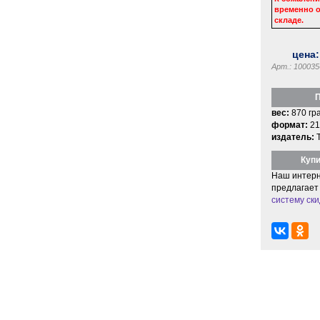
временно о
складе.
цена
Арт.: 100035
П
вес:
870 гр
формат:
21
издатель:
Купи
Наш интерн
предлагает
систему ски