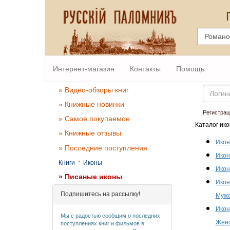
Интернет-магазин
Контакты
Помощь
Email
» Видео-обзоры книг
» Книжные новинки
Регистрац
» Самое покупаемое
Каталог ико
» Книжные отзывы
Икон
» Последние поступления
Икон
·
Книги
Иконы
Икон
» Писаные иконы
Икон
Подпишитесь на рассылку!
Мужс
Икон
Мы с радостью сообщим о последних
Женс
поступлениях книг и фильмов в