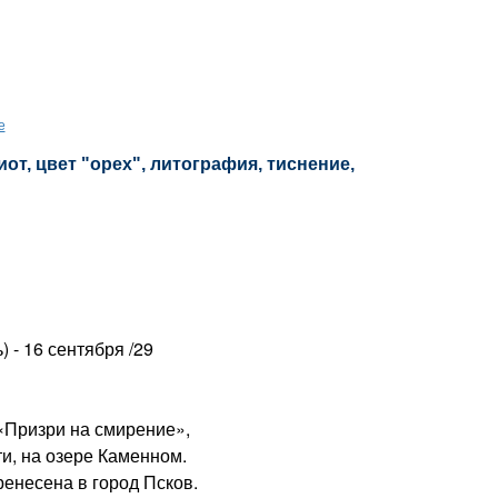
е
от, цвет "орех", литография, тиснение,
) - 16 сентября /29
ризри на смирение»,
ти, на озере Каменном.
несена в город Псков.