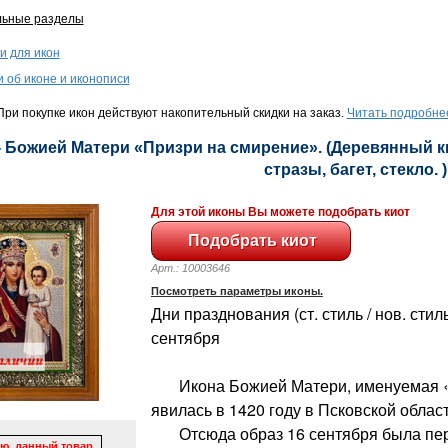
льные разделы
и для икон
и об иконе и иконописи
ри покупке икон действуют накопительный скидки на заказ.
Читать подробне
- Божией Матери «Призри на смирение». (Деревянный ки
стразы, багет, стекло. )
Для этой иконы Вы можете подобрать киот
Арт.: 10003646
Посмотреть параметры иконы.
Дни празднования (ст. стиль / нов. стиль
сентября
Икона Божией Матери, именуемая «П
явилась в 1420 году в Псковской облас
Отсюда образ 16 сентября была пере
ю, данный товар