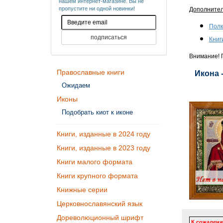
нашем интернет-магазине. Вы не
пропустите ни одной новинки!
Дополните
Полк
Книг
Внимание! П
Православные книги
Икона 
Ожидаем
Иконы
Подобрать киот к иконе
Книги, изданные в 2024 году
Книги, изданные в 2023 году
Книги малого формата
Книги крупного формата
Книжные серии
Церковнославянский язык
Дореволюционный шрифт
К сожалени