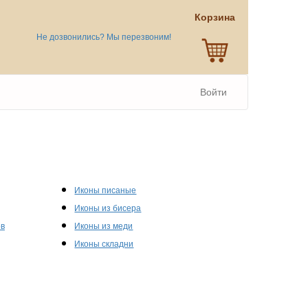
Корзина
Не дозвонились? Мы перезвоним!
Войти
Иконы писаные
Иконы из бисера
ов
Иконы из меди
Иконы складни