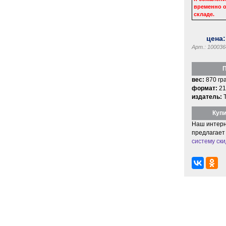
временно о
складе.
цена
Арт.: 100036
П
вес:
870 гр
формат:
21
издатель:
Купи
Наш интерн
предлагает
систему ски