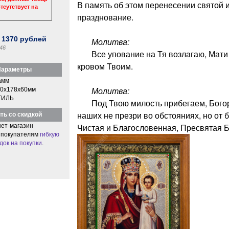
В память об этом перенесении святой 
тсутствует на
празднование.
:
1370
рублей
Молитва:
46
Все упование на Тя возлагаю, Мати 
кровом Твоим.
араметры
амм
Молитва:
0x178x60мм
ТИЛЬ
Под Твою милость прибегаем, Богор
наших не презри во обстояниях, но от 
ть со скидкой
Чистая и Благословенная, Пресвятая Б
ет-магазин
 покупателям
гибкую
док на покупки
.