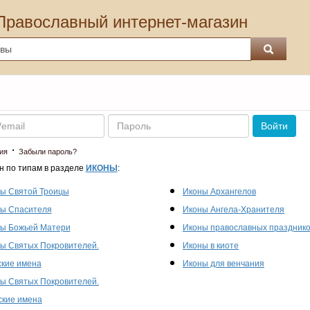
Православный интернет-магазин
Пароль
Войти
·
ия
Забыли пароль?
н по типам в разделе
ИКОНЫ
:
ы Святой Троицы
Иконы Архангелов
ы Спасителя
Иконы Ангела-Хранителя
ы Божьей Матери
Иконы православных праздник
ы Святых Покровителей.
Иконы в киоте
кие имена
Иконы для венчания
ы Святых Покровителей.
кие имена