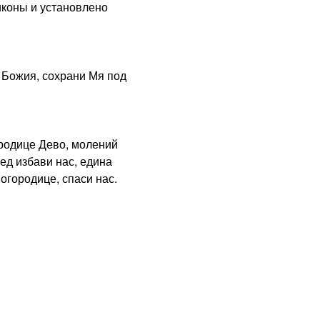
иконы и установлено
Божия, сохрани Мя под
одице Дево, молений
бед избави нас, едина
огородице, спаси нас.