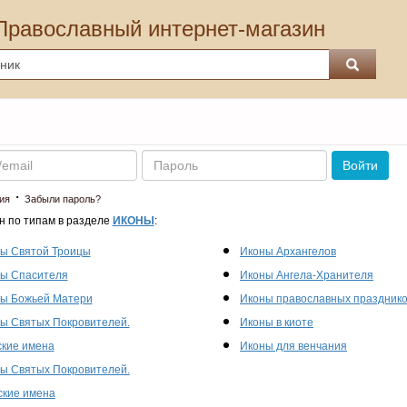
Православный интернет-магазин
Пароль
Войти
·
ия
Забыли пароль?
н по типам в разделе
ИКОНЫ
:
ы Святой Троицы
Иконы Архангелов
ы Спасителя
Иконы Ангела-Хранителя
ы Божьей Матери
Иконы православных праздник
ы Святых Покровителей.
Иконы в киоте
кие имена
Иконы для венчания
ы Святых Покровителей.
кие имена