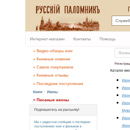
Интернет-магазин
Контакты
Помощь
Email
» Видео-обзоры книг
» Книжные новинки
Регистрац
» Самое покупаемое
Каталог ико
» Книжные отзывы
Икон
» Последние поступления
Икон
·
Книги
Иконы
Икон
» Писаные иконы
Икон
Подпишитесь на рассылку!
Мужс
Икон
Мы с радостью сообщим о последних
Женс
поступлениях книг и фильмов в