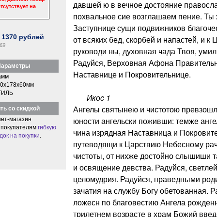
давшей ю в вечное достояние правосл
тсутствует на
похвальное сие возглашаем пение. Ты 
Заступнице сущи подвижников благочес
:
1370
рублей
от всяких бед, скорбей и напастей, и 
69
руководи ны, духовная чада Твоя, уми
Радуйся, Верховная Афона Правительн
араметры
Наставнице и Покровительнице.
амм
0x178x60мм
ТИЛЬ
Икос 1
Ангелы святынею и чистотою превзошла
ть со скидкой
юности ангельски поживши: темже анге
ет-магазин
 покупателям
гибкую
чина изрядная Наставница и Покровите
док на покупки
.
путеводящи к Царствию Небесному рач
чистоты, от нихже достойно слышиши т
и освящение девства. Радуйся, светле
целомудрия. Радуйся, праведными род
зачатия на службу Богу обетованная. Р
ложесн по благовестию Ангела рожденн
трилетнем возрасте в храм Божий введе