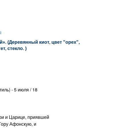
е
. (Деревянный киот, цвет "орех",
т, стекло. )
ль) - 5 июля / 18
ри и Царице, приявшей
Гору Афонскую, и