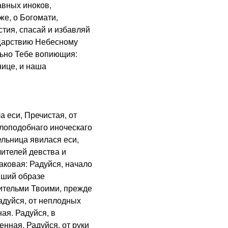
авных иноков,
же, о Богомати,
тия, спасай и избавляй
к Царствию Небесному
льно Тебе вопиющия:
ице, и наша
 еси, Пречистая, от
лоподобнаго иноческаго
льница явилася еси,
ителей девства и
аковая: Радуйся, начало
йший образе
ительми Твоими, прежде
адуйся, от неплодных
ая. Радуйся, в
нная. Радуйся, от руки