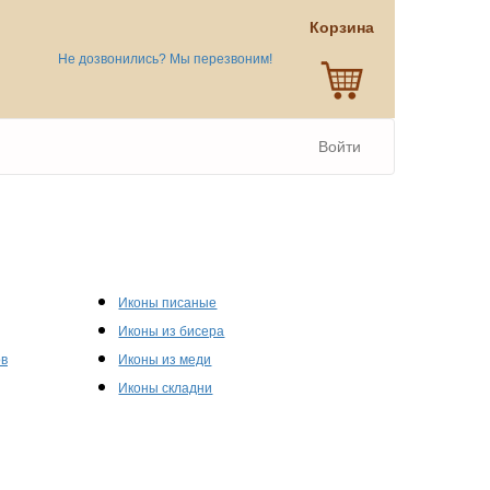
Корзина
Не дозвонились? Мы перезвоним!
Войти
Иконы писаные
Иконы из бисера
ов
Иконы из меди
Иконы складни