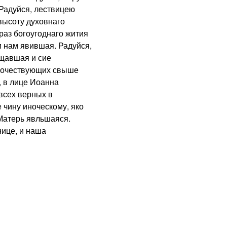
Радуйся, лествицею
высоту духовнаго
раз богоугоднаго жития
 нам явившая. Радуйся,
ещавшая и сие
иночествующих свыше
, в лице Иоанна
всех верных в
 чину иноческому, яко
Матерь явльшаяся.
ице, и наша