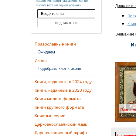
нашем интернет-магазине. Вы не
пропустите ни одной новинки!
Дополните
Полк
Книг
Внимание! П
Православные книги
И
Ожидаем
Иконы
Подобрать киот к иконе
Книги, изданные в 2024 году
Книги, изданные в 2023 году
Книги малого формата
Книги крупного формата
Книжные серии
Церковнославянский язык
Дореволюционный шрифт
К сожалени