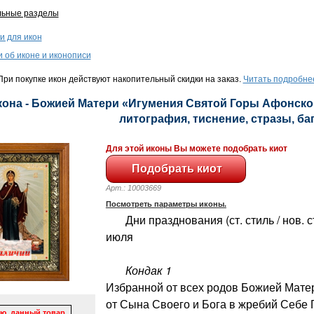
льные разделы
и для икон
и об иконе и иконописи
ри покупке икон действуют накопительный скидки на заказ.
Читать подробне
кона - Божией Матери «Игумения Святой Горы Афонской»
литография, тиснение, стразы, баге
Для этой иконы Вы можете подобрать киот
Арт.: 10003669
Посмотреть параметры иконы.
Дни празднования (ст. стиль / нов. сти
июля
Кондак 1
Избранной от всех родов Божией Мате
от Сына Своего и Бога в жребий Себе 
ю, данный товар