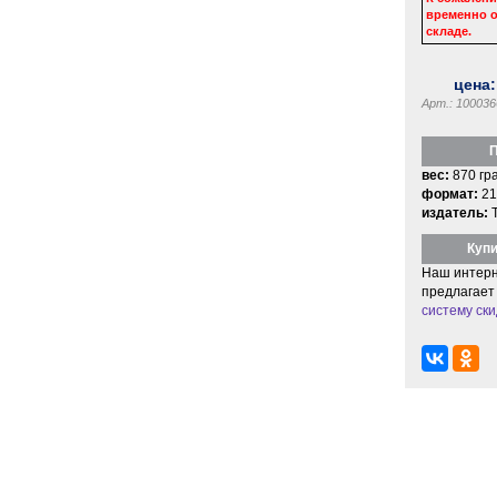
временно о
складе.
цена
Арт.: 100036
П
вес:
870 гр
формат:
21
издатель:
Купи
Наш интерн
предлагает
систему ски