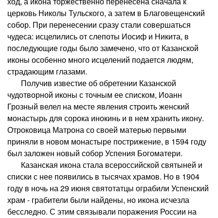
ход, а икона торжественно перенесена сначала к
церковь Николы Тульского, а затем в Благовещенский
собор. При перенесении сразу стали совершаться
чудеса: исцелились от слепоты Иосиф и Никита, в
последующие годы было замечено, что от Казанской
иконы особенно много исцелений подается людям,
страдающим глазами.
Получив известие об обретении Казанской
чудотворной иконы с точным ее списком, Иоанн
Грозный велел на месте явления строить женский
монастырь для сорока инокинь и в нем хранить икону.
Отроковица Матрона со своей матерью первыми
приняли в новом монастыре пострижение, в 1594 году
был заложен новый собор Успения Богоматери.
Казанская икона стала всероссийской святыней и
списки с нее появились в тысячах храмов. Но в 1904
году в ночь на 29 июня святотатцы ограбили Успенский
храм - грабители были найдены, но икона исчезла
бесследно. С этим связывали поражения России на