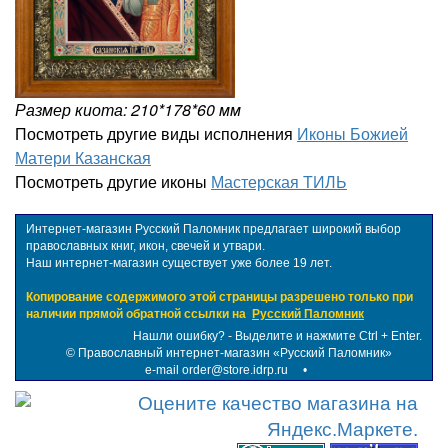
Размер киота: 210*178*60 мм
Посмотреть другие виды исполнения
Иконы Божией
Матери Казанская
Посмотреть другие иконы
Мастерская ТИЛЬ
Интернет-магазин Русский Паломник предлагает широкий выбор
православных книг, икон, свечей и утвари.
Наш интернет-магазин существует уже более 19 лет.
Копирование содержимого этой страницы разрешено только при
наличии прямой обратной ссылки на
Русский Паломник
Нашли ошибку? - Выделите и нажмите Ctrl + Enter.
©
Православный интернет-магазин «Русский Паломник»
e-mail order@store.idrp.ru
•