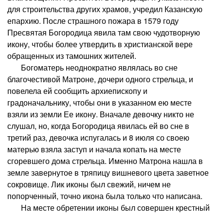
для строительства других храмов, учредил Казанскую
епархию. После страшного пожара в 1579 году
Пресвятая Богородица явила там свою чудотворную
икону, чтобы более утвердить в христианской вере
обращенных из тамошних жителей.
Богоматерь неоднократно являлась во сне
благочестивой Матроне, дочери одного стрельца, и
повелела ей сообщить архиепископу и
градоначальнику, чтобы они в указанном ею месте
взяли из земли Ее икону. Вначале девочку никто не
слушал, но, когда Богородица явилась ей во сне в
третий раз, девочка испугалась и 8 июля со своею
матерью взяла заступ и начала копать на месте
сгоревшего дома стрельца. Именно Матрона нашла в
земле завернутое в тряпицу вишневого цвета заветное
сокровище. Лик иконы был свежий, ничем не
попорченный, точно икона была только что написана.
На месте обретении иконы был совершен крестный