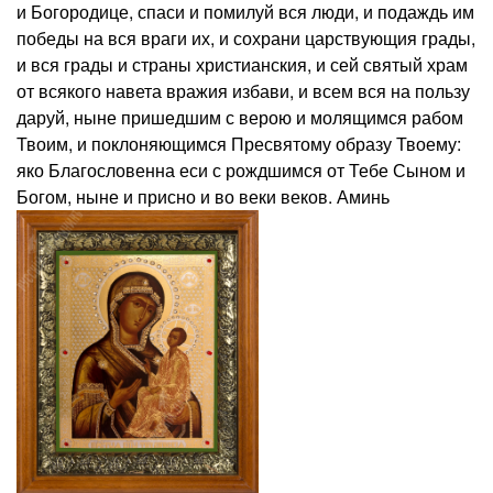
и Богородице, спаси и помилуй вся люди, и подаждь им
победы на вся враги их, и сохрани царствующия грады,
и вся грады и страны христианския, и сей святый храм
от всякого навета вражия избави, и всем вся на пользу
даруй, ныне пришедшим с верою и молящимся рабом
Твоим, и поклоняющимся Пресвятому образу Твоему:
яко Благословенна еси с рождшимся от Тебе Сыном и
Богом, ныне и присно и во веки веков. Аминь