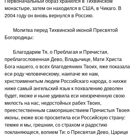
Первоначальный образ хранился в Тихвинском
монастыре, затем он находился в США, в Чикаго. В
2004 году он вновь вернулся в Россию.
Молитва перед Тихвинской иконой Пресвятой
Богородицы:
Благодарим Тя, о Преблагая и Пречистая,
преблагословенная Дево, Владычице, Мати Христа
Бога нашего, о всех благодеяниих Твоих, яже показала
еси роду человеческому, наипаче же нам,
хрнстоименитым людем Российскаго народа, о нихже
ниже самый ангельский язык к похвалению доволен
будет, якоже и ныне удивила еси неизреченную свою
милость на нас, недостойных рабех Твоих,
преестественным самопришествием Пречистыя Твоея
иконы, еюже всю просветила еси Российскую страну:
темже и мы, грешнии, со страхом и радостию
покланяющеся, вопием Ти: о Пресвятая Дево, Царице