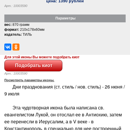
цена:
1390
рублей
Арт.: 10003590
Параметры
вес:
870 грамм
формат:
210x178x60мм
издатель:
ТИЛЬ
Для этой иконы Вы можете подобрать киот
Арт.: 10003590
Посмотреть параметры иконы.
Дни празднования (ст. стиль / нов. стиль) - 26 нюня /
9 июля
Эта чудотворная икона была написана св.
евангелистом Лукой, он отослал ее в Антиохию, затем
ее перенесли в Иерусалим, а в V веке - в
Константинополь, в специально для нее построенный