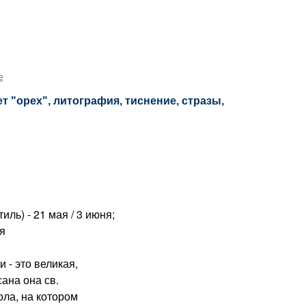
е
т "орех", литография, тиснение, стразы,
ль) - 21 мая / 3 июня;
ря
- это великая,
ана она св.
ола, на котором