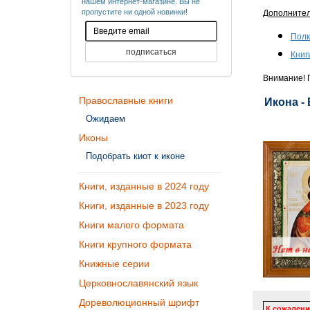
нашем интернет-магазине. Вы не
пропустите ни одной новинки!
Дополните
Полк
Книг
Внимание! П
Православные книги
Икона -
Ожидаем
Иконы
Подобрать киот к иконе
Книги, изданные в 2024 году
Книги, изданные в 2023 году
Книги малого формата
Книги крупного формата
Книжные серии
Церковнославянский язык
Дореволюционный шрифт
К сожалени