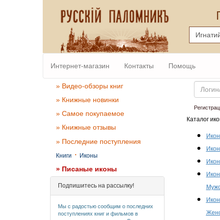
Интернет-магазин
Контакты
Помощь
Email
» Видео-обзоры книг
» Книжные новинки
Регистрац
» Самое покупаемое
Каталог ико
» Книжные отзывы
Икон
» Последние поступления
Икон
·
Книги
Иконы
Икон
» Писаные иконы
Икон
Подпишитесь на рассылку!
Мужс
Икон
Мы с радостью сообщим о последних
Женс
поступлениях книг и фильмов в