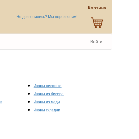
Корзина
Не дозвонились? Мы перезвоним!
Войти
Иконы писаные
Иконы из бисера
ов
Иконы из меди
Иконы складни