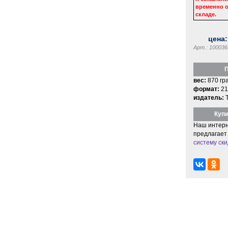
временно о
складе.
цена
Арт.: 100036
П
вес:
870 гр
формат:
21
издатель:
Купи
Наш интерн
предлагает
систему ски