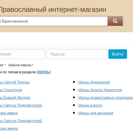
Православный интернет-магазин
Пароль
Войти
·
ия
Забыли пароль?
н по типам в разделе
ИКОНЫ
:
ы Святой Троицы
Иконы Архангелов
ы Спасителя
Иконы Ангела-Хранителя
ы Божьей Матери
Иконы православных праздник
ы Святых Покровителей.
Иконы в киоте
кие имена
Иконы для венчания
ы Святых Покровителей.
кие имена