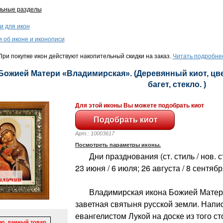
льные разделы
и для икон
и об иконе и иконописи
ри покупке икон действуют накопительный скидки на заказ.
Читать подробне
 Божией Матери «Владимирская». (Деревянный киот, цве
багет, стекло. )
Для этой иконы Вы можете подобрать киот
Арт.: 10003617
Посмотреть параметры иконы.
Дни празднования (ст. стиль / нов. сти
23 июня / 6 июля; 26 августа / 8 сентяб
Владимирская икона Божией Матери 
заветная святыня русской земли. Напис
евангелистом Лукой на доске из того ст
ю, данный товар