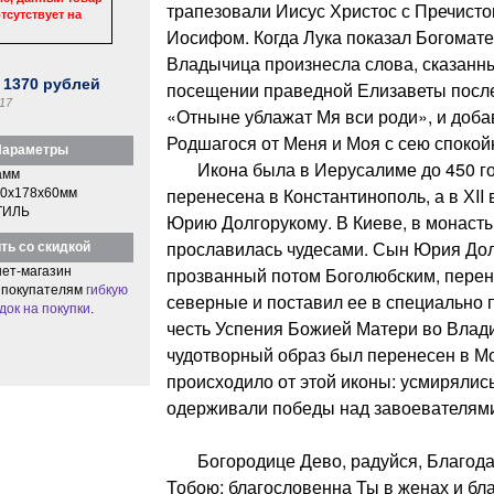
трапезовали Иисус Христос с Пречист
тсутствует на
Иосифом. Когда Лука показал Богомате
Владычица произнесла слова, сказанн
:
1370
рублей
посещении праведной Елизаветы посл
17
«Отныне ублажат Мя вси роди», и доба
Родшагося от Меня и Моя с сею спокойн
араметры
Икона была в Иерусалиме до 450 го
амм
перенесена в Константинополь, а в ХII
0x178x60мм
ТИЛЬ
Юрию Долгорукому. В Киеве, в монаст
прославилась чудесами. Сын Юрия Долг
ть со скидкой
прозванный потом Боголюбским, перене
ет-магазин
 покупателям
гибкую
северные и поставил ее в специально 
док на покупки
.
честь Успения Божией Матери во Влади
чудотворный образ был перенесен в Мо
происходило от этой иконы: усмирялис
одерживали победы над завоевателями
Богородице Дево, радуйся, Благодат
Тобою; благословенна Ты в женах и бл