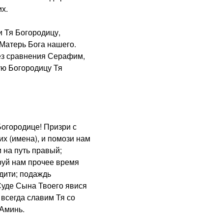
х.
 Тя Богородицу,
Матерь Бога нашего.
з сравнения Серафим,
ую Богородицу Тя
городице! Призри с
х (имена), и помози нам
 на путь правый;
руй нам прочее время
дити; подаждь
Суде Сына Твоего явися
 всегда славим Тя со
 Аминь.