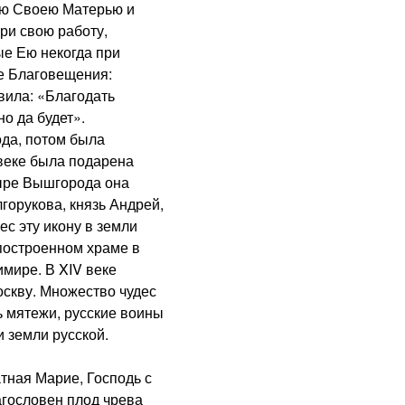
ою Своею Матерью и
ри свою работу,
ые Ею некогда при
е Благовещения:
вила: «Благодать
о да будет».
да, потом была
 веке была подарена
ыре Вышгорода она
орукова, князь Андрей,
с эту икону в земли
построенном храме в
мире. В XIV веке
скву. Множество чудес
ь мятежи, русские воины
 земли русской.
ная Марие, Господь с
агословен плод чрева