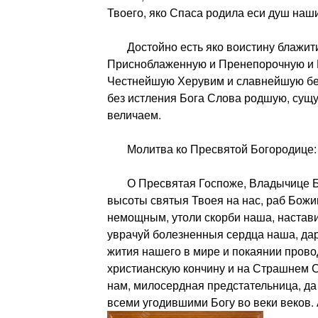
Твоего, яко Спаса родила еси душ наши
Достойно есть яко воистину блажити
Присноблаженную и Пренепорочную и 
Честнейшую Херувим и славнейшую бе
без истления Бога Слова родшую, сущ
величаем.
Молитва ко Пресвятой Богородице:
О Пресвятая Госпоже, Владычице Бо
высоты святыя Твоея на нас, раб Божии
немощным, утоли скорби наша, настави
уврачуй болезненныя сердца наша, да
жития нашего в мире и покаянии прово
христианскую кончину и на Страшнем 
нам, милосердная предстательница, да
всеми угодившими Богу во веки веков.