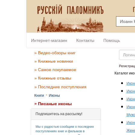
Интернет-магазин
Контакты
Помощь
Email
» Видео-обзоры книг
» Книжные новинки
Регистрац
» Самое покупаемое
Каталог ико
» Книжные отзывы
Икон
» Последние поступления
Икон
·
Книги
Иконы
Икон
» Писаные иконы
Икон
Подпишитесь на рассылку!
Мужс
Икон
Мы с радостью сообщим о последних
Женс
поступлениях книг и фильмов в