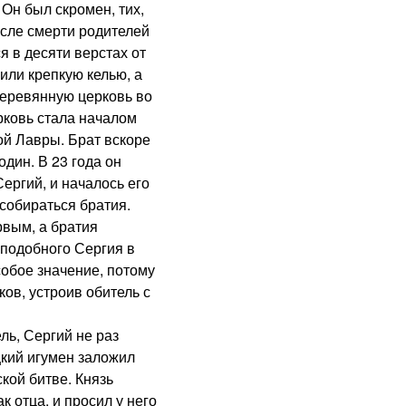
 Он был скромен, тих,
осле смерти родителей
 в десяти верстах от
или крепкую келью, а
деревянную церковь во
рковь стала началом
ой Лавры. Брат вскоре
дин. В 23 года он
ергий, и началось его
собираться братия.
вым, а братия
еподобного Сергия в
обое значение, потому
ов, устроив обитель с
ь, Сергий не раз
кий игумен заложил
кой битве. Князь
к отца, и просил у него