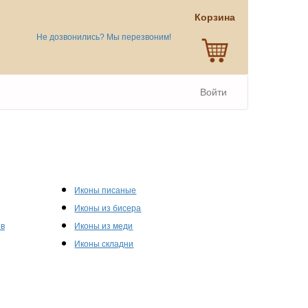
Корзина
Не дозвонились? Мы перезвоним!
Войти
Иконы писаные
Иконы из бисера
ов
Иконы из меди
Иконы складни