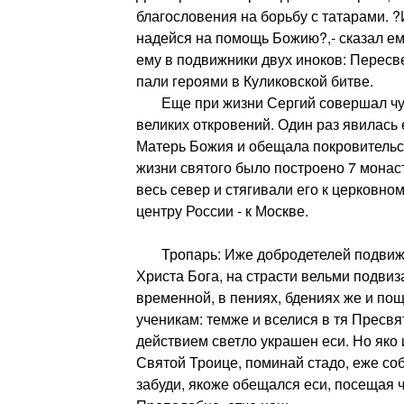
благословения на борьбу с татарами. ?И
надейся на помощь Божию?,- сказал ем
ему в подвижники двух иноков: Пересв
пали героями в Куликовской битве.
Еще при жизни Сергий совершал чуд
великих откровений. Один раз явилась
Матерь Божия и обещала покровительст
жизни святого было построено 7 мона
весь север и стягивали его к церковно
центру России - к Москве.
Тропарь: Иже добродетелей подвижн
Христа Бога, на страсти вельми подвиз
временной, в пениях, бдениях же и по
ученикам: темже и вселися в тя Пресвя
действием светло украшен еси. Но яко
Святой Троице, поминай стадо, еже соб
забуди, якоже обещался еси, посещая ч