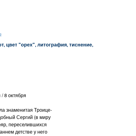
е
, цвет "орех", литография, тиснение,
/ 8 октября
а знаменитая Троице-
добный Сергий (в миру
ояр, переселившихся
аннем детстве у него