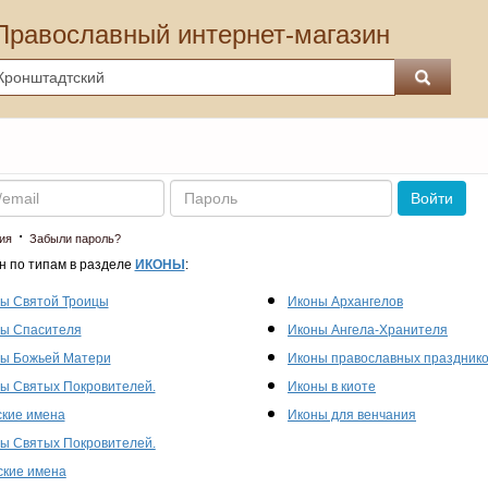
Православный интернет-магазин
Пароль
Войти
·
ия
Забыли пароль?
н по типам в разделе
ИКОНЫ
:
ы Святой Троицы
Иконы Архангелов
ы Спасителя
Иконы Ангела-Хранителя
ы Божьей Матери
Иконы православных праздник
ы Святых Покровителей.
Иконы в киоте
кие имена
Иконы для венчания
ы Святых Покровителей.
кие имена