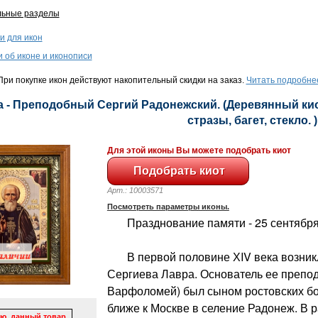
льные разделы
и для икон
и об иконе и иконописи
ри покупке икон действуют накопительный скидки на заказ.
Читать подробне
 - Преподобный Сергий Радонежский. (Деревянный киот
стразы, багет, стекло. )
Для этой иконы Вы можете подобрать киот
Арт.: 10003571
Посмотреть параметры иконы.
Празднование памяти - 25 сентября 
В первой половине ХIV века возникл
Сергиева Лавра. Основатель ее препо
Варфоломей) был сыном ростовских б
ближе к Москве в селение Радонеж. В р
ю, данный товар