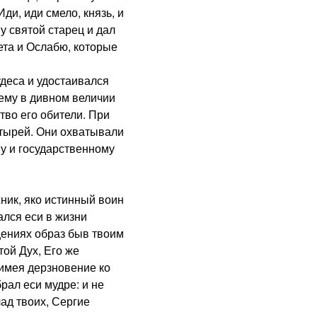
ди, иди смело, князь, и
у святой старец и дал
ета и Ослабю, которые
еса и удостаивался
 ему в дивном величии
во его обители. При
стырей. Они охватывали
му и государственному
ик, яко истинный воин
ался еси в жизни
щениях образ быв твоим
той Дух, Его же
 имея дерзновение ко
рал еси мудре: и не
ад твоих, Сергие