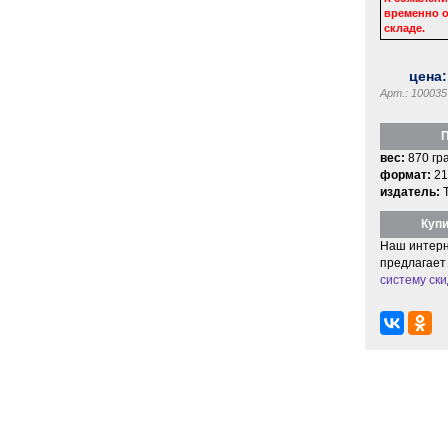
временно о
складе.
цена
Арт.: 100035
П
вес:
870 гр
формат:
21
издатель:
Купи
Наш интерн
предлагает
систему ски