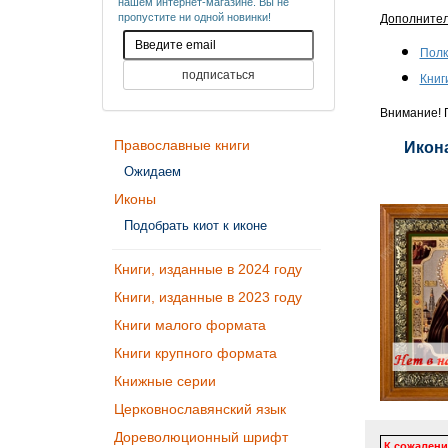
нашем интернет-магазине. Вы не
пропустите ни одной новинки!
Дополните
Полк
Книг
Внимание! П
Православные книги
Икона
Ожидаем
Иконы
Подобрать киот к иконе
Книги, изданные в 2024 году
Книги, изданные в 2023 году
Книги малого формата
Книги крупного формата
Книжные серии
Церковнославянский язык
Дореволюционный шрифт
К сожалени