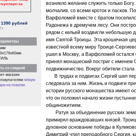
возникло желание служить только Богу.
тсутствует на
молчалив, со всеми кроток и ласков. П
Варфоломей вместе с братом поселился
:
1390
рублей
Радонежа в дремучем лесу. Они постро
71
рядом с кельей воздвигли небольшую 
имя Святой Троицы. Эта крошечная це
араметры
известной всему миру Троице-Сергиев
амм
ушел в Москву, а Варфоломей остался о
0x178x60мм
ТИЛЬ
принял монашеский постриг с именем С
подвижничество. Вокруг обители стала 
ть со скидкой
В трудах и подвигах Сергий шел пер
ет-магазин
 покупателям
гибкую
следовала за ним. Жизнь и подвиги пр
док на покупки
.
истории русского монашества имеют ос
что он положил начало жизни пустынник
общиножитием.
Ратуя за объединение русских земел
примирял враждовавших князей. Троиц
духовное основание победы в Куликовс
Димитрий чтил преподобного Сергия, ка