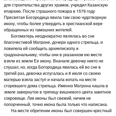
для строительства других храмов, учредил Казанскую
епархию. После страшного пожара в 1579 году
Пресвятая Богородица явила там свою чудотворную
икону, чтобы более утвердить в христианской вере
обращенных из тамошних жителей.
Богоматерь неоднократно являлась во сне
благочестивой Матроне, дочери одного стрельца, и
повелела ей сообщить архиепископу и
градоначальнику, чтобы они в указанном ею месте
взяли из земли Ее икону. Вначале девочку никто не
слушал, но, когда Богородица явилась ей во сне в
третий раз, девочка испугалась и 8 июля со своею
матерью взяла заступ и начала копать на месте
сгоревшего дома стрельца. Именно Матрона нашла в
земле завернутое в тряпицу вишневого цвета заветное
сокровище. Лик иконы был свежий, ничем не
попорченный, точно икона была только что написана.
На месте обретении иконы был совершен крестный