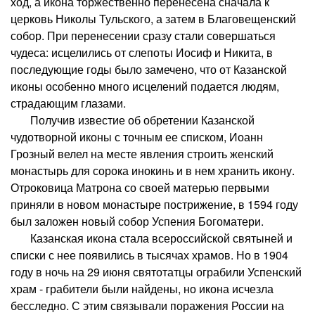
ход, а икона торжественно перенесена сначала к
церковь Николы Тульского, а затем в Благовещенский
собор. При перенесении сразу стали совершаться
чудеса: исцелились от слепоты Иосиф и Никита, в
последующие годы было замечено, что от Казанской
иконы особенно много исцелений подается людям,
страдающим глазами.
Получив известие об обретении Казанской
чудотворной иконы с точным ее списком, Иоанн
Грозный велел на месте явления строить женский
монастырь для сорока инокинь и в нем хранить икону.
Отроковица Матрона со своей матерью первыми
приняли в новом монастыре пострижение, в 1594 году
был заложен новый собор Успения Богоматери.
Казанская икона стала всероссийской святыней и
списки с нее появились в тысячах храмов. Но в 1904
году в ночь на 29 июня святотатцы ограбили Успенский
храм - грабители были найдены, но икона исчезла
бесследно. С этим связывали поражения России на