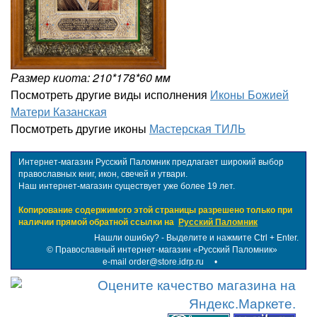
Размер киота: 210*178*60 мм
Посмотреть другие виды исполнения
Иконы Божией
Матери Казанская
Посмотреть другие иконы
Мастерская ТИЛЬ
Интернет-магазин Русский Паломник предлагает широкий выбор
православных книг, икон, свечей и утвари.
Наш интернет-магазин существует уже более 19 лет.
Копирование содержимого этой страницы разрешено только при
наличии прямой обратной ссылки на
Русский Паломник
Нашли ошибку? - Выделите и нажмите Ctrl + Enter.
©
Православный интернет-магазин «Русский Паломник»
e-mail order@store.idrp.ru
•