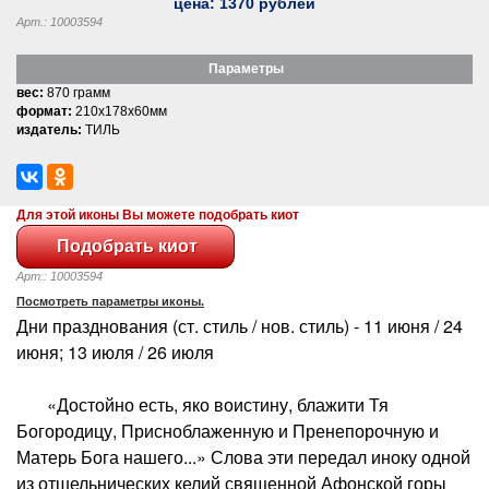
цена:
1370
рублей
Арт.: 10003594
Параметры
вес:
870 грамм
формат:
210x178x60мм
издатель:
ТИЛЬ
Для этой иконы Вы можете подобрать киот
Арт.: 10003594
Посмотреть параметры иконы.
Дни празднования (ст. стиль / нов. стиль) - 11 июня / 24
июня; 13 июля / 26 июля
«Достойно есть, яко воистину, блажити Тя
Богородицу, Присноблаженную и Пренепорочную и
Матерь Бога нашего...» Слова эти передал иноку одной
из отшельнических келий священной Афонской горы