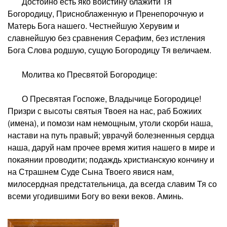
Достойно есть яко воистину блажити Тя
Богородицу, Присноблаженную и Пренепорочную и
Матерь Бога нашего. Честнейшую Херувим и
славнейшую без сравнения Серафим, без истления
Бога Слова родшую, сущую Богородицу Тя величаем.
Молитва ко Пресвятой Богородице:
О Пресвятая Госпоже, Владычице Богородице!
Призри с высоты святыя Твоея на нас, раб Божиих
(имена), и помози нам немощным, утоли скорби наша,
настави на путь правый; уврачуй болезненныя сердца
наша, даруй нам прочее время жития нашего в мире и
покаянии проводити; подаждь христианскую кончину и
на Страшнем Суде Сына Твоего явися нам,
милосердная предстательница, да всегда славим Тя со
всеми угодившими Богу во веки веков. Аминь.