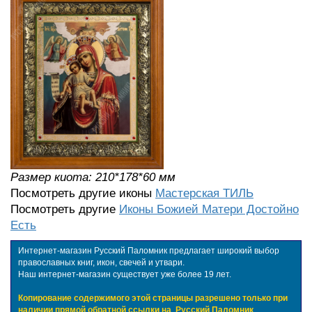
Размер киота: 210*178*60 мм
Посмотреть другие иконы
Мастерская ТИЛЬ
Посмотреть другие
Иконы Божией Матери Достойно
Есть
Интернет-магазин Русский Паломник предлагает широкий выбор
православных книг, икон, свечей и утвари.
Наш интернет-магазин существует уже более 19 лет.
Копирование содержимого этой страницы разрешено только при
наличии прямой обратной ссылки на
Русский Паломник