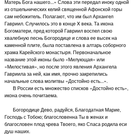
Матерь Бога нашего...» Слова эти передал иноку одной
из отшельнических келий священной Афонской горы
сам небожитель. Полагают, что им был Архангел
Гавриил. Случилось это в конце X века. Та икона
Богоматери, пред которой Гавриил воспел свою
хвалебную песнь Богородице и слова ее высек на
каменной плите, была поставлена в алтарь соборного
храма Карейского монастыря. Первоначальное
название этой иконы было «Милующая» или
«Милостивая», но после этого явления Архангела
Гавриила за ней, как имя, прочно закрепились
начальные слова молитвы «Достойно есть...».
В России есть множество списков «Достойно есть»,
икона очень почитаема.
Богородице Дево, радуйся, Благодатная Марие,
Господь с Тобою; благословенна Ты в женах и
благословен плод чрева Твоего, яко Спаса родила еси
душ наших.