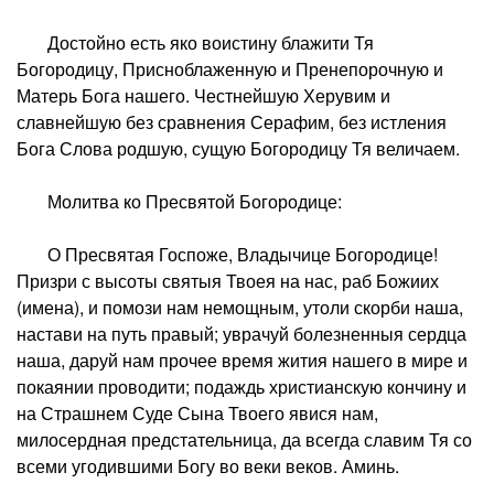
Достойно есть яко воистину блажити Тя
Богородицу, Присноблаженную и Пренепорочную и
Матерь Бога нашего. Честнейшую Херувим и
славнейшую без сравнения Серафим, без истления
Бога Слова родшую, сущую Богородицу Тя величаем.
Молитва ко Пресвятой Богородице:
О Пресвятая Госпоже, Владычице Богородице!
Призри с высоты святыя Твоея на нас, раб Божиих
(имена), и помози нам немощным, утоли скорби наша,
настави на путь правый; уврачуй болезненныя сердца
наша, даруй нам прочее время жития нашего в мире и
покаянии проводити; подаждь христианскую кончину и
на Страшнем Суде Сына Твоего явися нам,
милосердная предстательница, да всегда славим Тя со
всеми угодившими Богу во веки веков. Аминь.