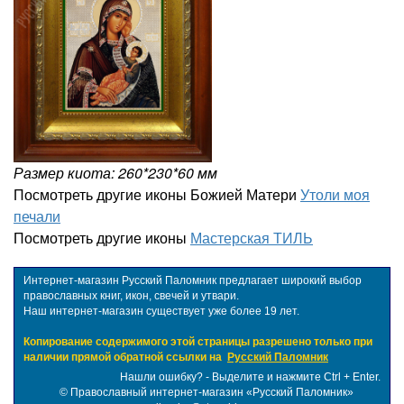
Размер киота: 260*230*60 мм
Посмотреть другие иконы Божией Матери
Утоли моя
печали
Посмотреть другие иконы
Мастерская ТИЛЬ
Интернет-магазин Русский Паломник предлагает широкий выбор
православных книг, икон, свечей и утвари.
Наш интернет-магазин существует уже более 19 лет.
Копирование содержимого этой страницы разрешено только при
наличии прямой обратной ссылки на
Русский Паломник
Нашли ошибку? - Выделите и нажмите Ctrl + Enter.
©
Православный интернет-магазин «Русский Паломник»