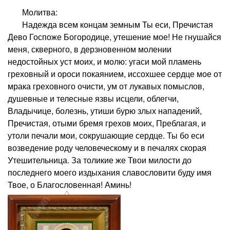
Молитва:
Надежда всем концам земным Ты еси, Пречистая
Дево Госпоже Богородице, утешение мое! Не гнушайся
меня, скверного, в дерзновенном молении
недостойных уст моих, и молю: угаси мой пламень
греховный и ороси покаянием, иссохшее сердце мое от
мрака греховного очисти, ум от лукавых помыслов,
душевные и телесные язвы исцели, облегчи,
Владычице, болезнь, утиши бурю злых нападений,
Пречистая, отыми бремя грехов моих, Преблагая, и
утоли печали мои, сокрушающие сердце. Ты бо еси
возведение роду человеческому и в печалях скорая
Утешительница. За толикие же Твои милости до
последнего моего издыхания славословити буду имя
Твое, о Благословенная! Аминь!