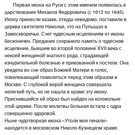
Первая икона на Руси с этим именем появилась в
царствование Михаила Федоровича (с 1613 по 1645).
Икону принесли казаки, откуда неведомо, поставили в
церкви святителя Николая, что на Пупышах в
Замоскворечье. Счет чудесным исцелениям от иконы
бесконечен. Предание сохранило память о чудесном
исцелении, бывшем во второй половине XVII века с
некоей женщиной знатного рода, страдающей
изнурительной болезнью и прикованной к постели. Она
увидела во сне образ Божией Матери и голос,
повелевающий помолиться перед этим образом в
Москве. С глубокой верой женщина совершила
нелегкий путь, но не нашла в храме эту икону.
Приснившийся ей образ был найден на колокольне
этой церкви. После молитвы больная встала с одра
совершенно здоровой.
Ныне чудотворная икона «Утоли моя печали»
находится в московском Николо-Кузнецком храме.