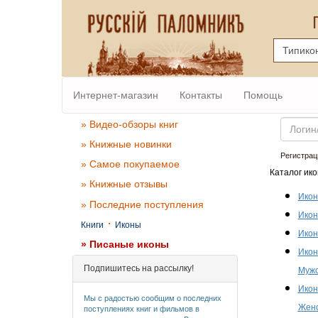
Интернет-магазин
Контакты
Помощь
Email
» Видео-обзоры книг
» Книжные новинки
Регистрац
» Самое покупаемое
Каталог ико
» Книжные отзывы
Икон
» Последние поступления
Икон
·
Книги
Иконы
Икон
» Писаные иконы
Икон
Подпишитесь на рассылку!
Мужс
Икон
Мы с радостью сообщим о последних
Женс
поступлениях книг и фильмов в