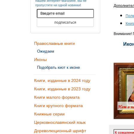
нашем интернет-магазине. Вы не
пропустите ни одной новинки!
Дополните
Полк
Книг
Внимание! П
Православные книги
Икон
Ожидаем
Иконы
Подобрать киот к иконе
Книги, изданные в 2024 году
Книги, изданные в 2023 году
Книги малого формата
Книги крупного формата
Книжные серии
Церковнославянский язык
Дореволюционный шрифт
К сожалени