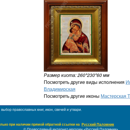
Размер киота: 260*230*60 мм
Посмотреть другие виды исполнения
И
Владимирская
Посмотреть другие иконы
Мастерская 
ыбор православных книг, икон, свечей и утвари.
лько при наличии прямой обратной ссылки на
Русский Паломник
©
Православный интернет-магазин «Русский Паломник»