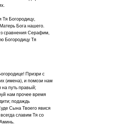
х.
 Тя Богородицу,
Матерь Бога нашего.
з сравнения Серафим,
ую Богородицу Тя
городице! Призри с
х (имена), и помози нам
 на путь правый;
руй нам прочее время
дити; подаждь
Суде Сына Твоего явися
 всегда славим Тя со
 Аминь.