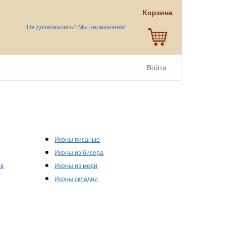
Корзина
Не дозвонились? Мы перезвоним!
Войти
Иконы писаные
Иконы из бисера
ов
Иконы из меди
Иконы складни