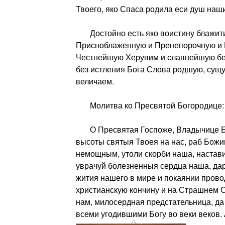
Твоего, яко Спаса родила еси душ наши
Достойно есть яко воистину блажити
Присноблаженную и Пренепорочную и 
Честнейшую Херувим и славнейшую бе
без истления Бога Слова родшую, сущ
величаем.
Молитва ко Пресвятой Богородице:
О Пресвятая Госпоже, Владычице Бо
высоты святыя Твоея на нас, раб Божии
немощным, утоли скорби наша, настави
уврачуй болезненныя сердца наша, да
жития нашего в мире и покаянии прово
христианскую кончину и на Страшнем 
нам, милосердная предстательница, да
всеми угодившими Богу во веки веков.