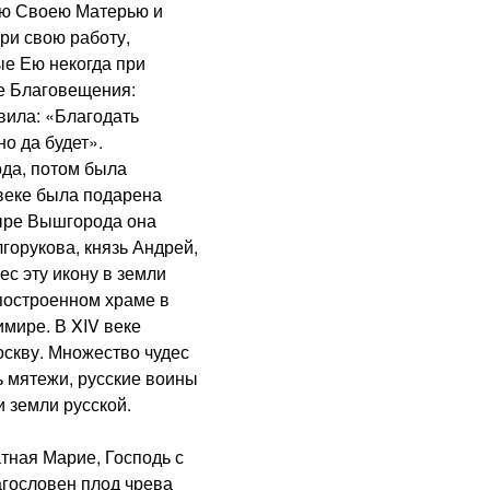
ою Своею Матерью и
ри свою работу,
ые Ею некогда при
е Благовещения:
вила: «Благодать
о да будет».
да, потом была
 веке была подарена
ыре Вышгорода она
орукова, князь Андрей,
с эту икону в земли
построенном храме в
мире. В XIV веке
скву. Множество чудес
ь мятежи, русские воины
 земли русской.
ная Марие, Господь с
агословен плод чрева