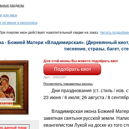
льные разделы
и для икон
и об иконе и иконописи
ри покупке икон действуют накопительный скидки на заказ.
Читать подробне
а - Божией Матери «Владимирская». (Деревянный киот,
тиснение, стразы, багет, сте
Для этой иконы Вы можете подобрать киот
Арт.: 10001597
Посмотреть параметры иконы.
Дни празднования (ст. стиль / нов. сти
23 июня / 6 июля; 26 августа / 8 сентяб
Владимирская икона Божией Матери 
заветная святыня русской земли. Напис
евангелистом Лукой на доске из того ст
ю, данный товар