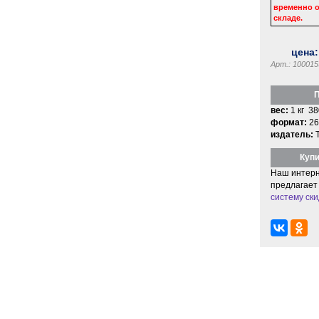
временно о
складе.
цена
Арт.: 100015
П
вес:
1 кг 38
формат:
26
издатель:
Купи
Наш интерн
предлагает
систему ски