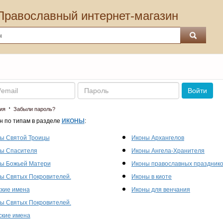
Православный интернет-магазин
Пароль
Войти
·
ия
Забыли пароль?
н по типам в разделе
ИКОНЫ
:
ы Святой Троицы
Иконы Архангелов
ы Спасителя
Иконы Ангела-Хранителя
ы Божьей Матери
Иконы православных праздник
ы Святых Покровителей.
Иконы в киоте
кие имена
Иконы для венчания
ы Святых Покровителей.
кие имена