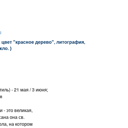
е
 цвет "красное дерево", литография,
кло. )
ль) - 21 мая / 3 июня;
ря
- это великая,
ана она св.
ола, на котором