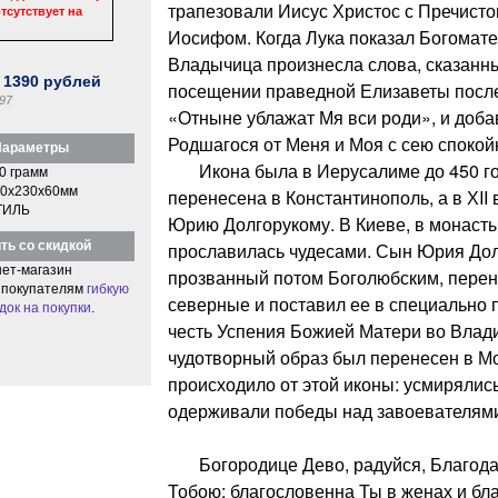
трапезовали Иисус Христос с Пречист
тсутствует на
Иосифом. Когда Лука показал Богомате
Владычица произнесла слова, сказанн
:
1390
рублей
посещении праведной Елизаветы посл
97
«Отныне ублажат Мя вси роди», и доба
Родшагося от Меня и Моя с сею спокойн
араметры
Икона была в Иерусалиме до 450 го
0 грамм
0x230x60мм
перенесена в Константинополь, а в ХII
ТИЛЬ
Юрию Долгорукому. В Киеве, в монаст
ть со скидкой
прославилась чудесами. Сын Юрия Долг
ет-магазин
прозванный потом Боголюбским, перене
 покупателям
гибкую
северные и поставил ее в специально 
док на покупки
.
честь Успения Божией Матери во Влади
чудотворный образ был перенесен в Мо
происходило от этой иконы: усмирялис
одерживали победы над завоевателями
Богородице Дево, радуйся, Благодат
Тобою; благословенна Ты в женах и бл