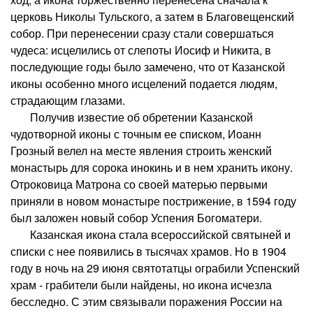
церковь Николы Тульского, а затем в Благовещенский
собор. При перенесении сразу стали совершаться
чудеса: исцелились от слепоты Иосиф и Никита, в
последующие годы было замечено, что от Казанской
иконы особенно много исцелений подается людям,
страдающим глазами.
Получив известие об обретении Казанской
чудотворной иконы с точным ее списком, Иоанн
Грозный велел на месте явления строить женский
монастырь для сорока инокинь и в нем хранить икону.
Отроковица Матрона со своей матерью первыми
приняли в новом монастыре пострижение, в 1594 году
был заложен новый собор Успения Богоматери.
Казанская икона стала всероссийской святыней и
списки с нее появились в тысячах храмов. Но в 1904
году в ночь на 29 июня святотатцы ограбили Успенский
храм - грабители были найдены, но икона исчезла
бесследно. С этим связывали поражения России на