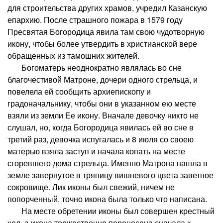
для строительства других храмов, учредил Казанскую
епархию. После страшного пожара в 1579 году
Пресвятая Богородица явила там свою чудотворную
икону, чтобы более утвердить в христианской вере
обращенных из тамошних жителей.
Богоматерь неоднократно являлась во сне
благочестивой Матроне, дочери одного стрельца, и
повелела ей сообщить архиепископу и
градоначальнику, чтобы они в указанном ею месте
взяли из земли Ее икону. Вначале девочку никто не
слушал, но, когда Богородица явилась ей во сне в
третий раз, девочка испугалась и 8 июля со своею
матерью взяла заступ и начала копать на месте
сгоревшего дома стрельца. Именно Матрона нашла в
земле завернутое в тряпицу вишневого цвета заветное
сокровище. Лик иконы был свежий, ничем не
попорченный, точно икона была только что написана.
На месте обретении иконы был совершен крестный
ход, а икона торжественно перенесена сначала к