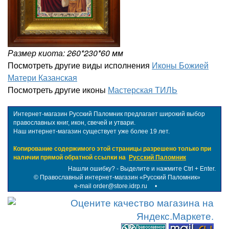
Размер киота: 260*230*60 мм
Посмотреть другие виды исполнения
Иконы Божией
Матери Казанская
Посмотреть другие иконы
Мастерская ТИЛЬ
Интернет-магазин Русский Паломник предлагает широкий выбор
православных книг, икон, свечей и утвари.
Наш интернет-магазин существует уже более 19 лет.
Копирование содержимого этой страницы разрешено только при
наличии прямой обратной ссылки на
Русский Паломник
Нашли ошибку? - Выделите и нажмите Ctrl + Enter.
©
Православный интернет-магазин «Русский Паломник»
e-mail order@store.idrp.ru
•