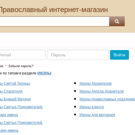
Православный интернет-магазин
Пароль
Войти
·
ия
Забыли пароль?
н по типам в разделе
ИКОНЫ
:
ы Святой Троицы
Иконы Архангелов
ы Спасителя
Иконы Ангела-Хранителя
ы Божьей Матери
Иконы православных праздник
ы Святых Покровителей.
Иконы в киоте
кие имена
Иконы для венчания
ы Святых Покровителей.
кие имена