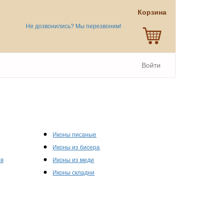
Корзина
Не дозвонились? Мы перезвоним!
Войти
Иконы писаные
Иконы из бисера
ов
Иконы из меди
Иконы складни