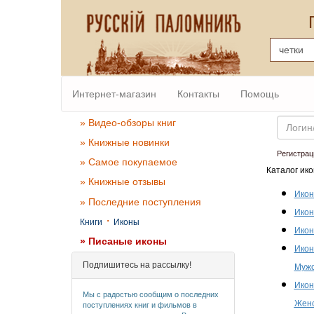
Интернет-магазин
Контакты
Помощь
Email
» Видео-обзоры книг
» Книжные новинки
Регистрац
» Самое покупаемое
Каталог ико
» Книжные отзывы
Икон
» Последние поступления
Икон
·
Книги
Иконы
Икон
» Писаные иконы
Икон
Подпишитесь на рассылку!
Мужс
Икон
Мы с радостью сообщим о последних
Женс
поступлениях книг и фильмов в