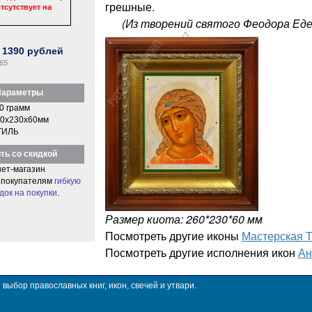
грешные.
тсутствует на
(Из творений святого Феодора Еде
:
1390
рублей
65
араметры
0 грамм
0x230x60мм
ТИЛЬ
ть со скидкой
ет-магазин
 покупателям
гибкую
док на покупки
.
Размер киота: 260*230*60 мм
Посмотреть другие иконы
Мастерская 
Посмотреть другие исполнения икон
Ан
ыбор православных книг, икон, свечей и утвари.