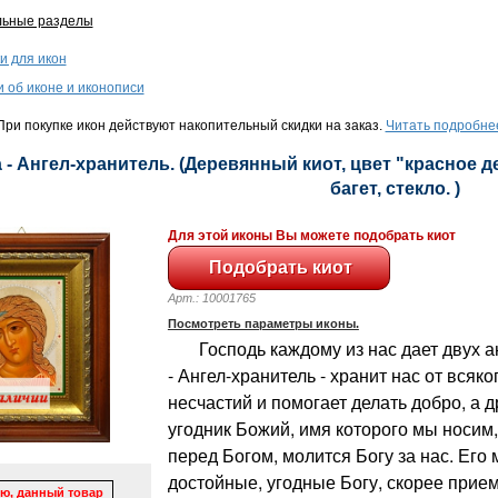
льные разделы
и для икон
и об иконе и иконописи
ри покупке икон действуют накопительный скидки на заказ.
Читать подробне
 - Ангел-хранитель. (Деревянный киот, цвет "красное д
багет, стекло. )
Для этой иконы Вы можете подобрать киот
Арт.: 10001765
Посмотреть параметры иконы.
Господь каждому из нас дает двух ан
- Ангел-хранитель - хранит нас от всяко
несчастий и помогает делать добро, а д
угодник Божий, имя которого мы носим,
перед Богом, молится Богу за нас. Его 
достойные, угодные Богу, скорее прие
ю, данный товар