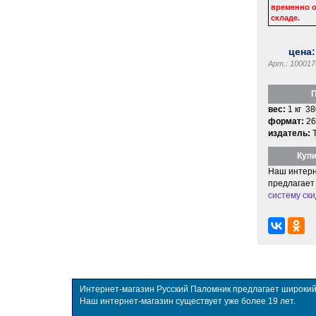
временно о
складе.
цена
Арт.: 100017
П
вес:
1 кг 38
формат:
26
издатель:
Купи
Наш интерн
предлагает
систему ски
Интернет-магазин Русский Паломник предлагает широкий в
Наш интернет-магазин существует уже более 19 лет.