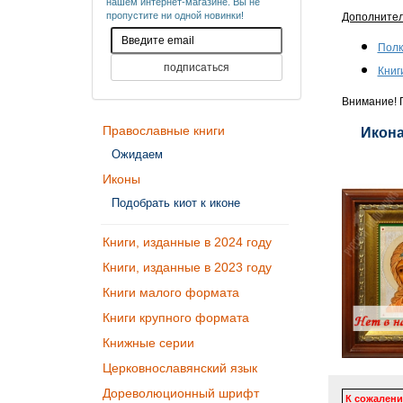
нашем интернет-магазине. Вы не
пропустите ни одной новинки!
Дополните
Полк
Книг
Внимание! П
Православные книги
Икона
Ожидаем
Иконы
Подобрать киот к иконе
Книги, изданные в 2024 году
Книги, изданные в 2023 году
Книги малого формата
Книги крупного формата
Книжные серии
Церковнославянский язык
Дореволюционный шрифт
К сожалени