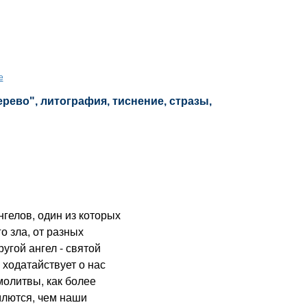
е
ерево", литография, тиснение, стразы,
гелов, один из которых
го зла, от разных
ругой ангел - святой
 ходатайствует о нас
молитвы, как более
млются, чем наши