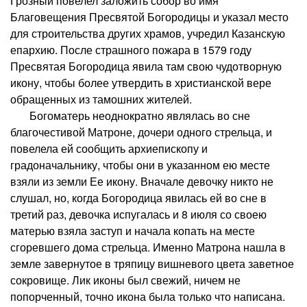
Грозный повелел заложить собор во имя
Благовещения Пресвятой Богородицы и указал место
для строительства других храмов, учредил Казанскую
епархию. После страшного пожара в 1579 году
Пресвятая Богородица явила там свою чудотворную
икону, чтобы более утвердить в христианской вере
обращенных из тамошних жителей.
Богоматерь неоднократно являлась во сне
благочестивой Матроне, дочери одного стрельца, и
повелела ей сообщить архиепископу и
градоначальнику, чтобы они в указанном ею месте
взяли из земли Ее икону. Вначале девочку никто не
слушал, но, когда Богородица явилась ей во сне в
третий раз, девочка испугалась и 8 июля со своею
матерью взяла заступ и начала копать на месте
сгоревшего дома стрельца. Именно Матрона нашла в
земле завернутое в тряпицу вишневого цвета заветное
сокровище. Лик иконы был свежий, ничем не
попорченный, точно икона была только что написана.