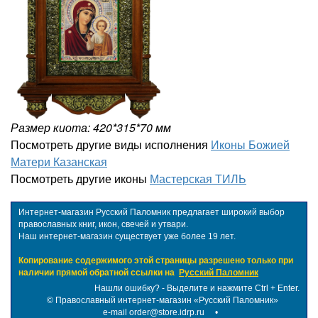
Размер киота: 420*315*70 мм
Посмотреть другие виды исполнения
Иконы Божией
Матери Казанская
Посмотреть другие иконы
Мастерская ТИЛЬ
Интернет-магазин Русский Паломник предлагает широкий выбор
православных книг, икон, свечей и утвари.
Наш интернет-магазин существует уже более 19 лет.
Копирование содержимого этой страницы разрешено только при
наличии прямой обратной ссылки на
Русский Паломник
Нашли ошибку? - Выделите и нажмите Ctrl + Enter.
©
Православный интернет-магазин «Русский Паломник»
e-mail order@store.idrp.ru
•