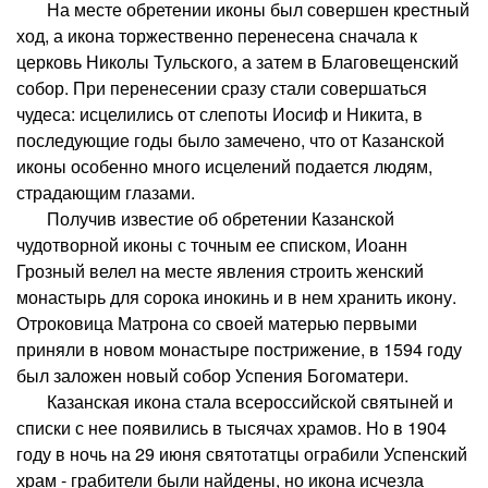
На месте обретении иконы был совершен крестный
ход, а икона торжественно перенесена сначала к
церковь Николы Тульского, а затем в Благовещенский
собор. При перенесении сразу стали совершаться
чудеса: исцелились от слепоты Иосиф и Никита, в
последующие годы было замечено, что от Казанской
иконы особенно много исцелений подается людям,
страдающим глазами.
Получив известие об обретении Казанской
чудотворной иконы с точным ее списком, Иоанн
Грозный велел на месте явления строить женский
монастырь для сорока инокинь и в нем хранить икону.
Отроковица Матрона со своей матерью первыми
приняли в новом монастыре пострижение, в 1594 году
был заложен новый собор Успения Богоматери.
Казанская икона стала всероссийской святыней и
списки с нее появились в тысячах храмов. Но в 1904
году в ночь на 29 июня святотатцы ограбили Успенский
храм - грабители были найдены, но икона исчезла