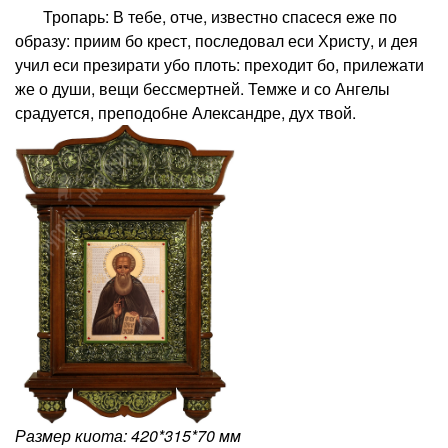
Тропарь: В тебе, отче, известно спасеся еже по
образу: приим бо крест, последовал еси Христу, и дея
учил еси презирати убо плоть: преходит бо, прилежати
же о души, вещи бессмертней. Темже и со Ангелы
срадуется, преподобне Александре, дух твой.
Размер киота: 420*315*70 мм