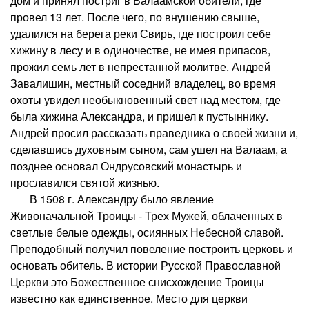
дом и принял постриг в Валаамской обители, где
провел 13 лет. После чего, по внушению свыше,
удалился на берега реки Свирь, где построил себе
хижину в лесу и в одиночестве, не имея припасов,
прожил семь лет в непрестанной молитве. Андрей
Завалишин, местный соседний владелец, во время
охоты увидел необыкновенный свет над местом, где
была хижина Александра, и пришел к пустыннику.
Андрей просил рассказать праведника о своей жизни и,
сделавшись духовным сыном, сам ушел на Валаам, а
позднее основал Ондрусовский монастырь и
прославился святой жизнью.
В 1508 г. Александру было явление
Живоначальной Троицы - Трех Мужей, облаченных в
светлые белые одежды, осиянных Небесной славой.
Преподобный получил повеление построить церковь и
основать обитель. В истории Русской Православной
Церкви это Божественное снисхождение Троицы
известно как единственное. Место для церкви