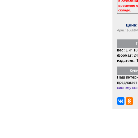
К сожалени
временно о
складе.
цена
Арт.: 100004
П
вес:
1 кг 18
формат:
24
издатель:
Купи
Наш интерн
предлагает
систему ски