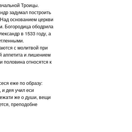
ачальной Троицы.
др задумал построить
 Над основанием церкви
м. Богородица ободрила
лександр в 1533 году, а
етленными.
тся с молитвой при
й аппетита и лишением
ти половина относятся к
еся еже по образу:
 и дея учил еси
лежати же о души, вещи
ется, преподобне