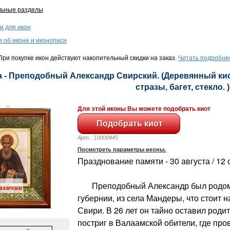
льные разделы
и для икон
и об иконе и иконописи
ри покупке икон действуют накопительный скидки на заказ.
Читать подробне
 - Преподобный Александр Свирский. (Деревянный киот
стразы, багет, стекло. )
Для этой иконы Вы можете подобрать киот
Арт.: 10000445
Посмотреть параметры иконы.
Празднование памяти - 30 августа / 12
Преподобный Александр был родом 
губернии, из села Мандеры, что стоит н
Свири. В 26 лет он тайно оставил роди
постриг в Валаамской обители, где пров