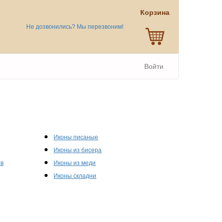
Корзина
Не дозвонились? Мы перезвоним!
Войти
Иконы писаные
Иконы из бисера
ов
Иконы из меди
Иконы складни