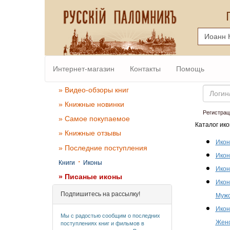
Интернет-магазин
Контакты
Помощь
Email
» Видео-обзоры книг
» Книжные новинки
Регистрац
» Самое покупаемое
Каталог ико
» Книжные отзывы
Икон
» Последние поступления
Икон
·
Книги
Иконы
Икон
» Писаные иконы
Икон
Подпишитесь на рассылку!
Мужс
Икон
Мы с радостью сообщим о последних
Женс
поступлениях книг и фильмов в