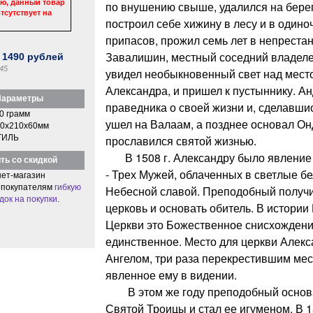
ю, данный товар
по внушению свыше, удалился на берег
тсутствует на
построил себе хижину в лесу и в одино
припасов, прожил семь лет в непреста
Завалишин, местный соседний владеле
:
1490
рублей
45
увидел необыкновенный свет над место
Александра, и пришел к пустыннику. А
араметры
праведника о своей жизни и, сделавши
0 грамм
ушел на Валаам, а позднее основал О
0x210x60мм
ТИЛЬ
прославился святой жизнью.
В 1508 г. Александру было явление
ть со скидкой
- Трех Мужей, облаченных в светлые б
ет-магазин
 покупателям
гибкую
Небесной славой. Преподобный получи
док на покупки
.
церковь и основать обитель. В истори
Церкви это Божественное снисхождени
единственное. Место для церкви Алекс
Ангелом, три раза перекрестившим ме
явленное ему в видении.
В этом же году преподобный основа
Святой Троицы и стал ее игуменом. В 1