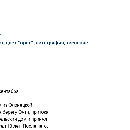
е
, цвет "орех", литография, тиснение,
 сентября
из Олонецкой
а берегу Ояти, притока
тельский дом и принял
ел 13 лет. После чего,