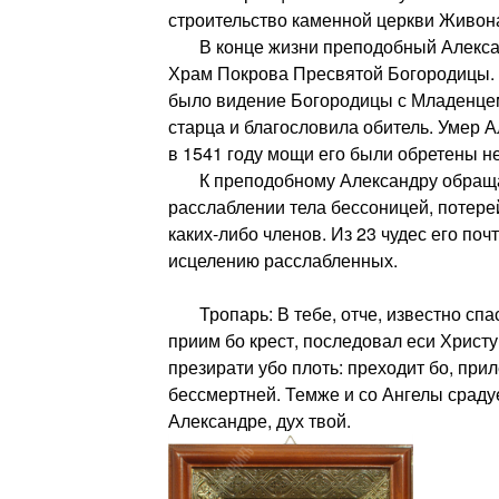
строительство каменной церкви Живон
В конце жизни преподобный Алексан
Храм Покрова Пресвятой Богородицы.
было видение Богородицы с Младенце
старца и благословила обитель. Умер А
в 1541 году мощи его были обретены н
К преподобному Александру обращаю
расслаблении тела бессоницей, потере
каких-либо членов. Из 23 чудес его поч
исцелению расслабленных.
Тропарь: В тебе, отче, известно спас
приим бо крест, последовал еси Христу,
презирати убо плоть: преходит бо, при
бессмертней. Темже и со Ангелы сраду
Александре, дух твой.