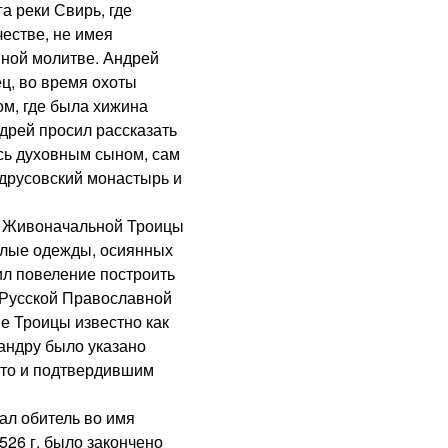
а реки Свирь, где
честве, не имея
нной молитве. Андрей
ц, во время охоты
м, где была хижина
ндрей просил рассказать
сь духовным сыном, сам
ндрусовский монастырь и
 Живоначальной Троицы
елые одежды, осиянных
л повеление построить
и Русской Православной
е Троицы известно как
андру было указано
сто и подтвердившим
л обитель во имя
526 г. было закончено