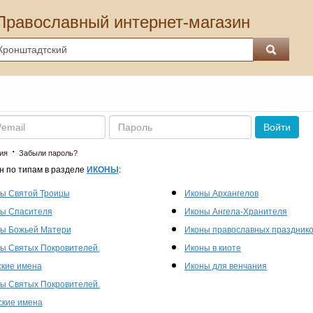
Православный интернет-магазин
Пароль
Войти
·
ия
Забыли пароль?
н по типам в разделе
ИКОНЫ
:
ы Святой Троицы
Иконы Архангелов
ы Спасителя
Иконы Ангела-Хранителя
ы Божьей Матери
Иконы православных праздник
ы Святых Покровителей.
Иконы в киоте
кие имена
Иконы для венчания
ы Святых Покровителей.
кие имена