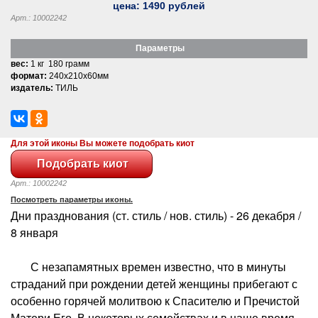
цена:
1490
рублей
Арт.: 10002242
Параметры
вес:
1 кг 180 грамм
формат:
240x210x60мм
издатель:
ТИЛЬ
Для этой иконы Вы можете подобрать киот
Арт.: 10002242
Посмотреть параметры иконы.
Дни празднования (ст. стиль / нов. стиль) - 26 декабря /
8 января
С незапамятных времен известно, что в минуты
страданий при рождении детей женщины прибегают с
особенно горячей молитвою к Спасителю и Пречистой
Матери Его. В некоторых семействах и в наше время