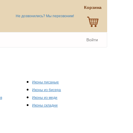
Корзина
Не дозвонились? Мы перезвоним!
Войти
Иконы писаные
Иконы из бисера
ов
Иконы из меди
Иконы складни