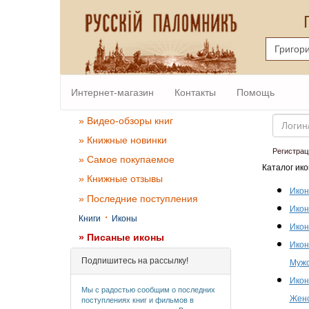
Интернет-магазин
Контакты
Помощь
Email
» Видео-обзоры книг
» Книжные новинки
Регистрац
» Самое покупаемое
Каталог ико
» Книжные отзывы
Икон
» Последние поступления
Икон
·
Книги
Иконы
Икон
» Писаные иконы
Икон
Подпишитесь на рассылку!
Мужс
Икон
Мы с радостью сообщим о последних
Женс
поступлениях книг и фильмов в