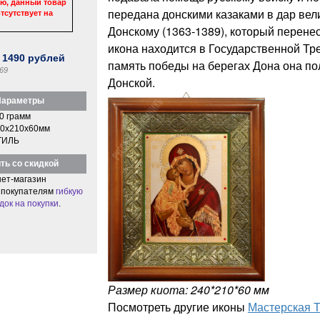
ю, данный товар
передана донскими казаками в дар ве
тсутствует на
Донскому (1363-1389), который перенес
икона находится в Государственной Тре
:
1490
рублей
память победы на берегах Дона она п
69
Донской.
араметры
0 грамм
0x210x60мм
ТИЛЬ
ть со скидкой
ет-магазин
 покупателям
гибкую
док на покупки
.
Размер киота: 240*210*60 мм
Посмотреть другие иконы
Мастерская 