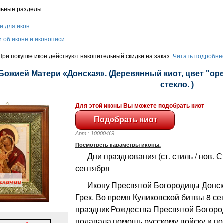
льные разделы
и для икон
и об иконе и иконописи
ри покупке икон действуют накопительный скидки на заказ.
Читать подробне
 Божией Матери «Донская». (Деревянный киот, цвет "орех
стекло. )
Для этой иконы Вы можете подобрать киот
Арт.: 10000469
Посмотреть параметры иконы.
Дни празднования (ст. стиль / нов. Сти
сентября
Икону Пресвятой Богородицы Донск
Грек. Во время Куликовской битвы 8 се
праздник Рождества Пресвятой Богоро
подавала помощь русскому войску и п