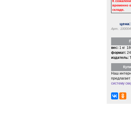
К сожалени
временно о
складе.
цена
Арт.: 100004
П
вес:
1 кг 18
формат:
24
издатель:
Купи
Наш интерн
предлагает
систему ски