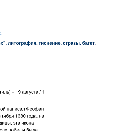
е
", литография, тиснение, стразы, багет,
ль) – 19 августа / 1
ой написал Феофан
нтября 1380 года, на
дицы, эта икона
осле победы была