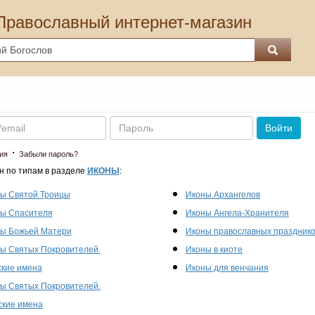
Православный интернет-магазин
Пароль
Войти
·
ия
Забыли пароль?
н по типам в разделе
ИКОНЫ
:
ы Святой Троицы
Иконы Архангелов
ы Спасителя
Иконы Ангела-Хранителя
ы Божьей Матери
Иконы православных праздник
ы Святых Покровителей.
Иконы в киоте
кие имена
Иконы для венчания
ы Святых Покровителей.
кие имена