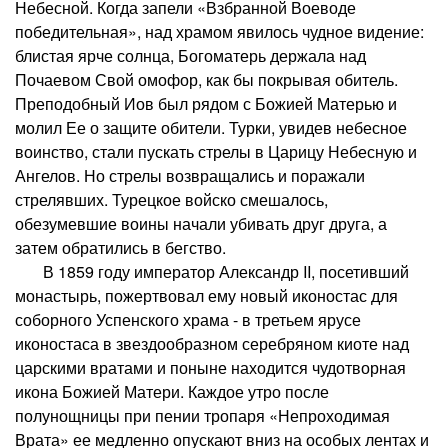
Небесной. Когда запели «Взбранной Воеводе
победительная», над храмом явилось чудное видение:
блистая ярче солнца, Богоматерь держала над
Почаевом Свой омофор, как бы покрывая обитель.
Преподобный Иов был рядом с Божией Матерью и
молил Ее о защите обители. Турки, увидев небесное
воинство, стали пускать стрелы в Царицу Небесную и
Ангелов. Но стрелы возвращались и поражали
стрелявших. Турецкое войско смешалось,
обезумевшие воины начали убивать друг друга, а
затем обратились в бегство.
В 1859 году император Александр II, посетивший
монастырь, пожертвовал ему новый иконостас для
соборного Успенского храма - в третьем ярусе
иконостаса в звездообразном серебряном киоте над
царскими вратами и поныне находится чудотворная
икона Божией Матери. Каждое утро после
полунощницы при пении тропаря «Непроходимая
Врата» ее медленно опускают вниз на особых лентах и