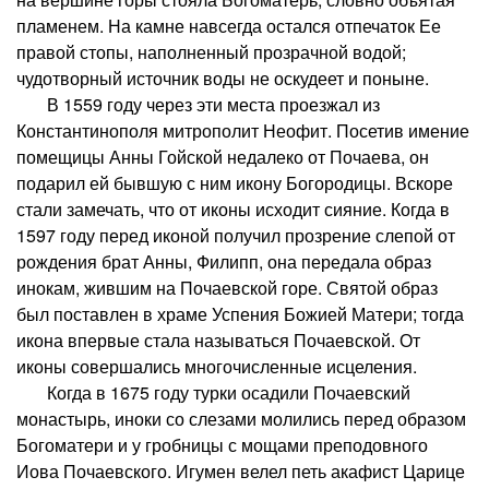
пламенем. На камне навсегда остался отпечаток Ее
правой стопы, наполненный прозрачной водой;
чудотворный источник воды не оскудеет и поныне.
В 1559 году через эти места проезжал из
Константинополя митрополит Неофит. Посетив имение
помещицы Анны Гойской недалеко от Почаева, он
подарил ей бывшую с ним икону Богородицы. Вскоре
стали замечать, что от иконы исходит сияние. Когда в
1597 году перед иконой получил прозрение слепой от
рождения брат Анны, Филипп, она передала образ
инокам, жившим на Почаевской горе. Святой образ
был поставлен в храме Успения Божией Матери; тогда
икона впервые стала называться Почаевской. От
иконы совершались многочисленные исцеления.
Когда в 1675 году турки осадили Почаевский
монастырь, иноки со слезами молились перед образом
Богоматери и у гробницы с мощами преподовного
Иова Почаевского. Игумен велел петь акафист Царице