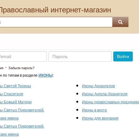
Православный интернет-магазин
Пароль
Войти
·
ия
Забыли пароль?
н по типам в разделе
ИКОНЫ
:
ы Святой Троицы
Иконы Архангелов
ы Спасителя
Иконы Ангела-Хранителя
ы Божьей Матери
Иконы православных праздник
ы Святых Покровителей.
Иконы в киоте
кие имена
Иконы для венчания
ы Святых Покровителей.
кие имена