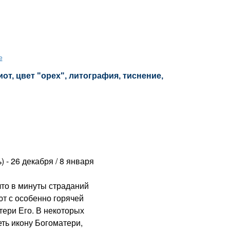
е
т, цвет "орех", литография, тиснение,
) - 26 декабря / 8 января
о в минуты страданий
т с особенно горячей
ери Его. В некоторых
ть икону Богоматери,