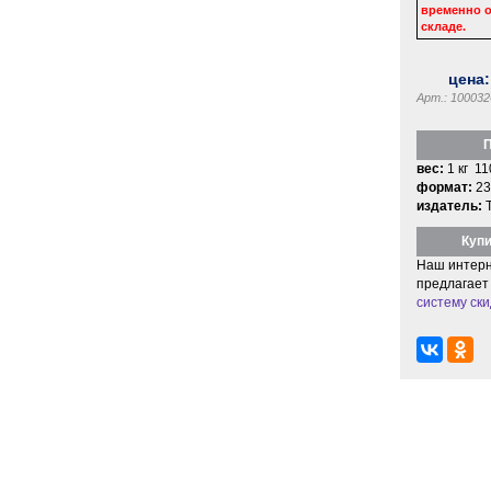
временно о
складе.
цена
Арт.: 100032
П
вес:
1 кг 11
формат:
23
издатель:
Купи
Наш интерн
предлагает
систему ски