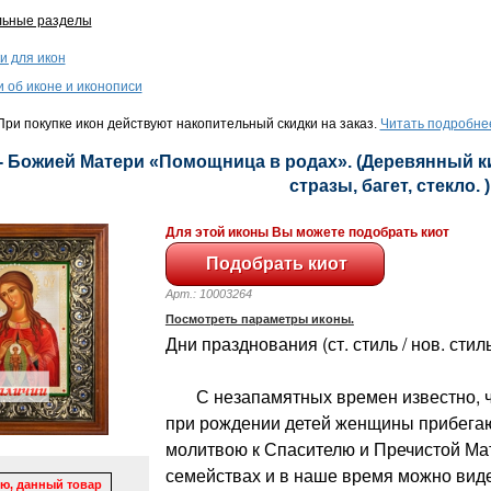
льные разделы
и для икон
и об иконе и иконописи
ри покупке икон действуют накопительный скидки на заказ.
Читать подробне
- Божией Матери «Помощница в родах». (Деревянный кио
стразы, багет, стекло. )
Для этой иконы Вы можете подобрать киот
Арт.: 10003264
Посмотреть параметры иконы.
Дни празднования (ст. стиль / нов. стиль
С незапамятных времен известно, чт
при рождении детей женщины прибегаю
молитвою к Спасителю и Пречистой Мат
семействах и в наше время можно виде
ю, данный товар