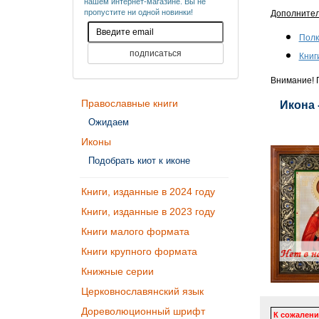
нашем интернет-магазине. Вы не
пропустите ни одной новинки!
Дополните
Полк
Книг
Внимание! П
Православные книги
Икона 
Ожидаем
Иконы
Подобрать киот к иконе
Книги, изданные в 2024 году
Книги, изданные в 2023 году
Книги малого формата
Книги крупного формата
Книжные серии
Церковнославянский язык
Дореволюционный шрифт
К сожалени