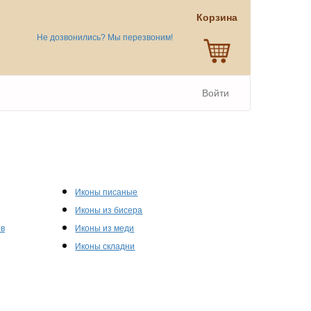
Корзина
Не дозвонились? Мы перезвоним!
Войти
Иконы писаные
Иконы из бисера
ов
Иконы из меди
Иконы складни