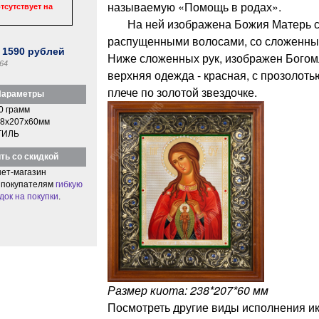
называемую «Помощь в родах».
тсутствует на
На ней изображена Божия Матерь с 
распущенными волосами, со сложенным
:
1590
рублей
Ниже сложенных рук, изображен Богом
64
верхняя одежда - красная, с прозолот
плече по золотой звездочке.
араметры
0 грамм
8x207x60мм
ТИЛЬ
ть со скидкой
ет-магазин
 покупателям
гибкую
док на покупки
.
Размер киота: 238*207*60 мм
Посмотреть другие виды исполнения 