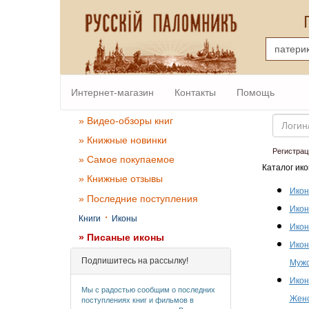
Интернет-магазин
Контакты
Помощь
Email
» Видео-обзоры книг
» Книжные новинки
Регистрац
» Самое покупаемое
Каталог ико
» Книжные отзывы
Икон
» Последние поступления
Икон
·
Книги
Иконы
Икон
» Писаные иконы
Икон
Подпишитесь на рассылку!
Мужс
Икон
Мы с радостью сообщим о последних
Женс
поступлениях книг и фильмов в