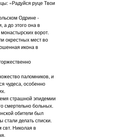
цы: «Радуйся руце Твои
льском Одрине -
 а до этого она в
 монастырских ворот.
ли окрестных мест во
рошенная икона в
оржественно
ожество паломников, и
ся чудеса, особенно
х.
емя страшной эпидемии
го смертельно больных.
нской обители был
ы стали делать списки.
 свт. Николая в
ня.