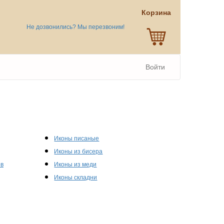
Корзина
Не дозвонились? Мы перезвоним!
Войти
Иконы писаные
Иконы из бисера
ов
Иконы из меди
Иконы складни