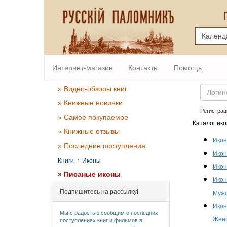
Интернет-магазин
Контакты
Помощь
Email
» Видео-обзоры книг
» Книжные новинки
Регистрац
» Самое покупаемое
Каталог ико
» Книжные отзывы
Икон
» Последние поступления
Икон
·
Книги
Иконы
Икон
» Писаные иконы
Икон
Подпишитесь на рассылку!
Мужс
Икон
Мы с радостью сообщим о последних
Женс
поступлениях книг и фильмов в