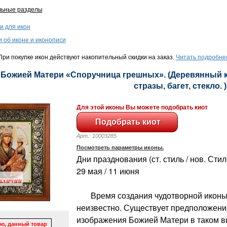
льные разделы
и для икон
и об иконе и иконописи
ри покупке икон действуют накопительный скидки на заказ.
Читать подробне
 Божией Матери «Споручница грешных». (Деревянный ки
стразы, багет, стекло. )
Для этой иконы Вы можете подобрать киот
Арт.: 10003285
Посмотреть параметры иконы.
Дни празднования (ст. стиль / нов. Стиль
29 мая / 11 июня
Время создания чудотворной иконы
неизвестно. Существует предположени
изображения Божией Матери в таком в
ю, данный товар