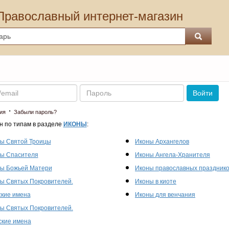
Православный интернет-магазин
Пароль
Войти
·
ия
Забыли пароль?
н по типам в разделе
ИКОНЫ
:
ы Святой Троицы
Иконы Архангелов
ы Спасителя
Иконы Ангела-Хранителя
ы Божьей Матери
Иконы православных праздник
ы Святых Покровителей.
Иконы в киоте
кие имена
Иконы для венчания
ы Святых Покровителей.
кие имена