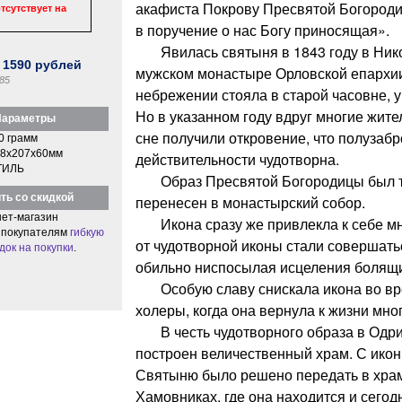
акафиста Покрову Пресвятой Богороди
тсутствует на
в поручение о нас Богу приносящая».
Явилась святыня в 1843 году в Нико
:
1590
рублей
мужском монастыре Орловской епархии,
85
небрежении стояла в старой часовне, у
Но в указанном году вдруг многие жите
араметры
сне получили откровение, что полузаб
0 грамм
8x207x60мм
действительности чудотворна.
ТИЛЬ
Образ Пресвятой Богородицы был т
ть со скидкой
перенесен в монастырский собор.
ет-магазин
Икона сразу же привлекла к себе мн
 покупателям
гибкую
от чудотворной иконы стали совершать
док на покупки
.
обильно ниспосылая исцеления болящи
Особую славу снискала икона во вр
холеры, когда она вернула к жизни мно
В честь чудотворного образа в Одри
построен величественный храм. С икон
Святыню было решено передать в храм
Хамовниках, где она находится и сегод