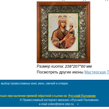
Размер киота: 238*207*60 мм
Посмотреть другие иконы
Мастерская 
ыбор православных книг, икон, свечей и утвари.
лько при наличии прямой обратной ссылки на
Русский Паломник
©
Православный интернет-магазин «Русский Паломник»
e-mail order@store.idrp.ru
•