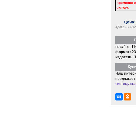
временно о
складе.
цена
Арт.: 100032
П
вес:
1 кг 11
формат:
23
издатель:
Купи
Наш интерн
предлагает
систему ски