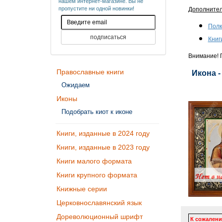
нашем интернет-магазине. Вы не
пропустите ни одной новинки!
Дополните
Полк
Книг
Внимание! П
Православные книги
Икона -
Ожидаем
Иконы
Подобрать киот к иконе
Книги, изданные в 2024 году
Книги, изданные в 2023 году
Книги малого формата
Книги крупного формата
Книжные серии
Церковнославянский язык
Дореволюционный шрифт
К сожалени