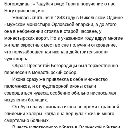
Богородицы: «Радуйся руце Твои в поручение о нас
Богу приносящая».
Явилась святыня в 1843 году в Никольском Одрине
- мужском монастыре Орловской епархии, а до этого
она в небрежении стояла в старой часовне, у
монастырских ворот. Но в указанном году вдруг многие
жители окрестных мест во сне получили откровение,
что полузаброшенная икона в действительности
чудотворна.
Образ Пресвятой Богородицы был торжественно
перенесен в монастырский собор.
Икона сразу же привлекла к себе множество
паломников, и от чудотворной иконы стали
совершаться чудеса, особенно обильно ниспосылая
исцеления болящих.
Особую славу снискала икона во время страшной
эпидемии холеры, когда она вернула к жизни много
смертельно больных.
В честь чудотворного образа в Одринской обители