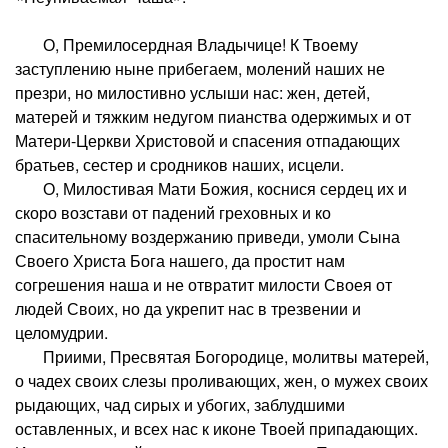
О, Премилосердная Владычице! К Твоему
заступлению ныне прибегаем, молений наших не
презри, но милостивно услыши нас: жен, детей,
матерей и тяжким недугом пианства одержимых и от
Матери-Церкви Христовой и спасения отпадающих
братьев, сестер и сродников наших, исцели.
О, Милостивая Мати Божия, коснися сердец их и
скоро возстави от падений греховных и ко
спасительному воздержанию приведи, умоли Сына
Своего Христа Бога нашего, да простит нам
согрешения наша и не отвратит милости Своея от
людей Своих, но да укрепит нас в трезвении и
целомудрии.
Приими, Пресвятая Богородице, молитвы матерей,
о чадех своих слезы проливающих, жен, о мужех своих
рыдающих, чад сирых и убогих, заблудшими
оставленных, и всех нас к иконе Твоей припадающих.