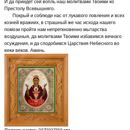
И да приидет сей вопль наш молитвами Твоими ко
Престолу Всевышняго.
Покрый и соблюди нас от лукавого ловления и всех
козней вражиих, в страшный же час исхода нашего
помози пройти нам непреткновенно мытарства
воздушныя, да молитвами Твоими избавимся вечнаго
осуждения, и да сподобимся Царствия Небесного во
веки веков. Аминь.
Размер киота: 237*207*60 мм