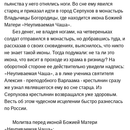
пьянства у него отнялись ноги. Во сне ему явился
старец и приказал идти в город Серпухов в монастырь
Владычицы Богородицы, где находится икона Божией
Матери «Неупиваемая Чаша».
Без денег, не владея ногами, на четвереньках
солдат отправился в монастырь, но добравшись туда, и
рассказав о своих сновидениях, выяснилось, что никто
не знает такой иконы. Тогда подумали: не та ли это
икона, что висит в проходе из храма в ризницу? На
оборотной стороне ее действительно увидели надпись:
«Неупиваемая Чаша», а в лике ученика святителя
Алексия - преподобного Варлаама - крестьянин сразу
же узнал являвшегося ему во сне старца. Из
Серпухова крестьянин возвращался уже здоровым.
Весть об этом чудесном исцелении быстро разнеслась
по России.
Молитва перед иконой Божией Матери
«Неупиваемая Чаша»: