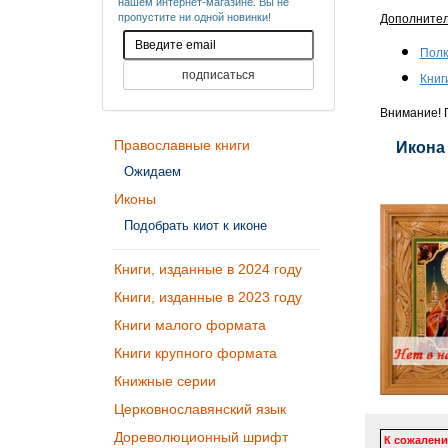
нашем интернет-магазине. Вы не
пропустите ни одной новинки!
Дополните
Полк
Книг
Внимание! П
Православные книги
Икона 
Ожидаем
Иконы
Подобрать киот к иконе
Книги, изданные в 2024 году
Книги, изданные в 2023 году
Книги малого формата
Книги крупного формата
Книжные серии
Церковнославянский язык
Дореволюционный шрифт
К сожалени