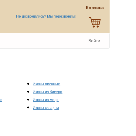
Корзина
Не дозвонились? Мы перезвоним!
Войти
Иконы писаные
Иконы из бисера
ов
Иконы из меди
Иконы складни