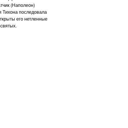
атчик (Наполеон)
я Тихона последовала
 открыты его нетленные
 святых.