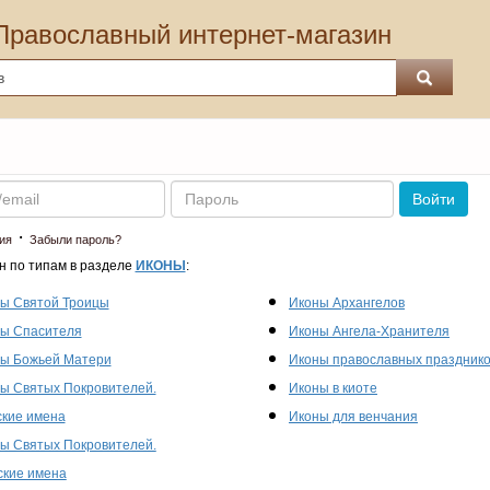
Православный интернет-магазин
Пароль
Войти
·
ия
Забыли пароль?
н по типам в разделе
ИКОНЫ
:
ы Святой Троицы
Иконы Архангелов
ы Спасителя
Иконы Ангела-Хранителя
ы Божьей Матери
Иконы православных праздник
ы Святых Покровителей.
Иконы в киоте
кие имена
Иконы для венчания
ы Святых Покровителей.
кие имена