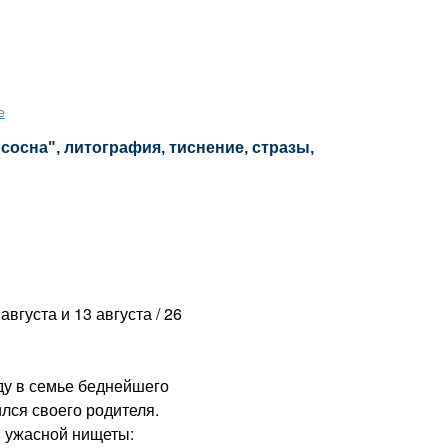
е
"сосна", литография, тиснение, стразы,
густа и 13 августа / 26
у в семье беднейшего
лся своего родителя.
и ужасной нищеты: