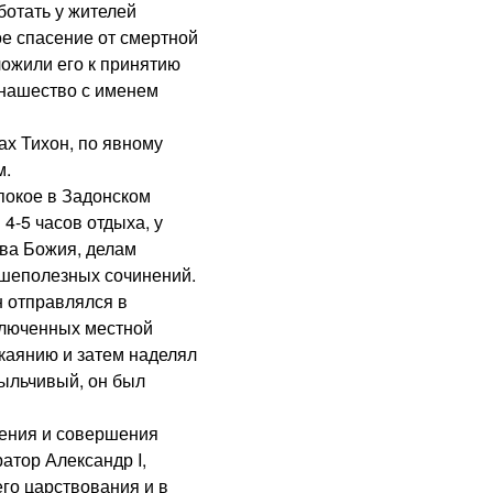
ботать у жителей
ое спасение от смертной
ожили его к принятию
монашество с именем
х Тихон, по явному
м.
окое в Задонском
4-5 часов отдыха, у
ова Божия, делам
ушеполезных сочинений.
н отправлялся в
ключенных местной
окаянию и затем наделял
ыльчивый, он был
ния и совершения
ратор Александр I,
его царствования и в