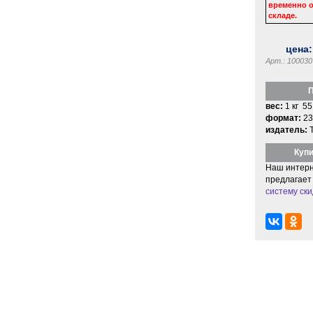
временно о
складе.
цена
Арт.: 100030
П
вес:
1 кг 55
формат:
23
издатель:
Купи
Наш интерн
предлагает
систему ски