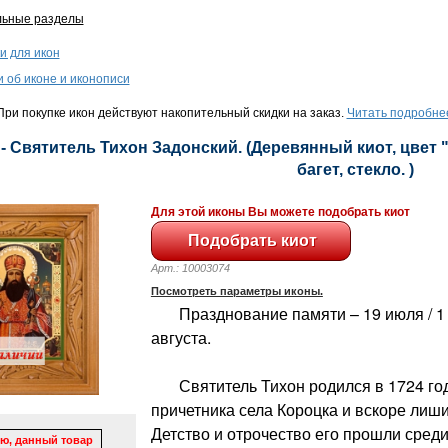
льные разделы
и для икон
и об иконе и иконописи
ри покупке икон действуют накопительный скидки на заказ.
Читать подробне
- Святитель Тихон Задонский. (Деревянный киот, цвет 
багет, стекло. )
Для этой иконы Вы можете подобрать киот
Арт.: 10003074
Посмотреть параметры иконы.
Празднование памяти – 19 июля / 1 ав
августа.
Святитель Тихон родился в 1724 год
причетника села Короцка и вскоре лиши
Детство и отрочество его прошли сред
ю, данный товар