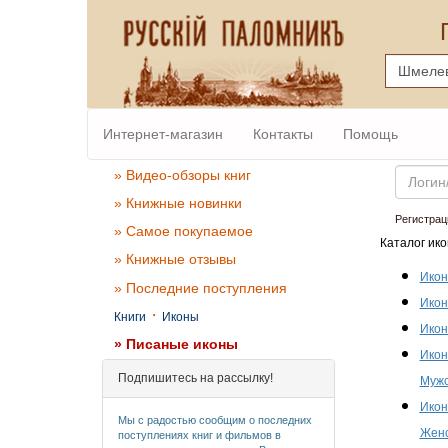
Интернет-магазин
Контакты
Помощь
Email
» Видео-обзоры книг
» Книжные новинки
Регистрац
» Самое покупаемое
Каталог ико
» Книжные отзывы
Икон
» Последние поступления
Икон
·
Книги
Иконы
Икон
» Писаные иконы
Икон
Подпишитесь на рассылку!
Мужс
Икон
Мы с радостью сообщим о последних
Женс
поступлениях книг и фильмов в