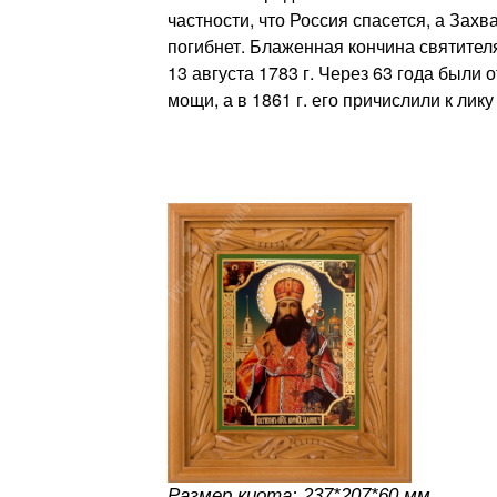
частности, что Россия спасется, а Захв
погибнет. Блаженная кончина святител
13 августа 1783 г. Через 63 года были
мощи, а в 1861 г. его причислили к лику
Размер киота: 237*207*60 мм