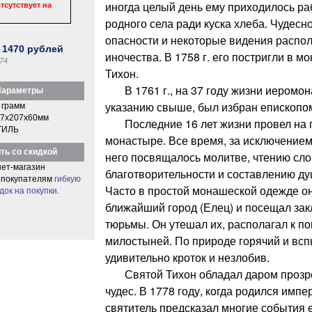
иногда целый день ему приходилось ра
тсутствует на
родного села ради куска хлеба. Чудесн
опасности и некоторые видения распол
:
1470
рублей
иночества. В 1758 г. его постригли в 
74
Тихон.
В 1761 г., на 37 году жизни иеромона
араметры
указанию свыше, был избран епископо
 грамм
7x207x60мм
Последние 16 лет жизни провел на п
ТИЛЬ
монастыре. Все время, за исключением 
ть со скидкой
него посвящалось молитве, чтению сл
ет-магазин
благотворительности и составлению д
 покупателям
гибкую
Часто в простой монашеской одежде о
док на покупки
.
ближайший город (Елец) и посещал за
тюрьмы. Он утешал их, располагал к п
милостыней. По природе горячий и всп
удивительно кроток и незлобив.
Святой Тихон обладал даром прозре
чудес. В 1778 году, когда родился импе
святитель предсказал многие события 