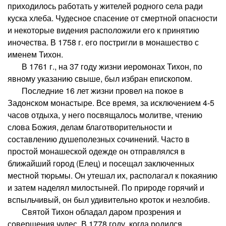
приходилось работать у жителей родного села ради
куска хлеба. Чудесное спасение от смертной опасности
и некоторые видения расположили его к принятию
иночества. В 1758 г. его постригли в монашество с
именем Тихон.
В 1761 г., на 37 году жизни иеромонах Тихон, по
явному указанию свыше, был избран епископом.
Последние 16 лет жизни провел на покое в
Задонском монастыре. Все время, за исключением 4-5
часов отдыха, у него посвящалось молитве, чтению
слова Божия, делам благотворительности и
составлению душеполезных сочинений. Часто в
простой монашеской одежде он отправлялся в
ближайший город (Елец) и посещал заключенных
местной тюрьмы. Он утешал их, располагал к покаянию
и затем наделял милостыней. По природе горячий и
вспыльчивый, он был удивительно кроток и незлобив.
Святой Тихон обладал даром прозрения и
совершения чудес. В 1778 году, когда родился