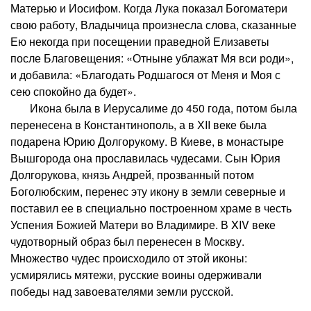
Матерью и Иосифом. Когда Лука показал Богоматери
свою работу, Владычица произнесла слова, сказанные
Ею некогда при посещении праведной Елизаветы
после Благовещения: «Отныне ублажат Мя вси роди»,
и добавила: «Благодать Родшагося от Меня и Моя с
сею спокойно да будет».
Икона была в Иерусалиме до 450 года, потом была
перенесена в Константинополь, а в ХII веке была
подарена Юрию Долгорукому. В Киеве, в монастыре
Вышгорода она прославилась чудесами. Сын Юрия
Долгорукова, князь Андрей, прозванный потом
Боголюбским, перенес эту икону в земли северные и
поставил ее в специально построенном храме в честь
Успения Божией Матери во Владимире. В XIV веке
чудотворный образ был перенесен в Москву.
Множество чудес происходило от этой иконы:
усмирялись мятежи, русские воины одерживали
победы над завоевателями земли русской.