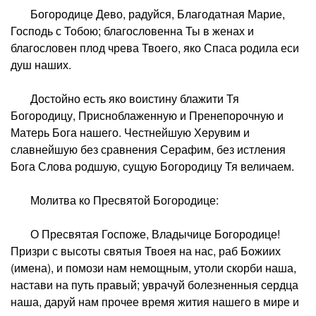
Богородице Дево, радуйся, Благодатная Марие,
Господь с Тобою; благословенна Ты в женах и
благословен плод чрева Твоего, яко Спаса родила еси
душ наших.
Достойно есть яко воистину блажити Тя
Богородицу, Присноблаженную и Пренепорочную и
Матерь Бога нашего. Честнейшую Херувим и
славнейшую без сравнения Серафим, без истления
Бога Слова родшую, сущую Богородицу Тя величаем.
Молитва ко Пресвятой Богородице:
О Пресвятая Госпоже, Владычице Богородице!
Призри с высоты святыя Твоея на нас, раб Божиих
(имена), и помози нам немощным, утоли скорби наша,
настави на путь правый; уврачуй болезненныя сердца
наша, даруй нам прочее время жития нашего в мире и