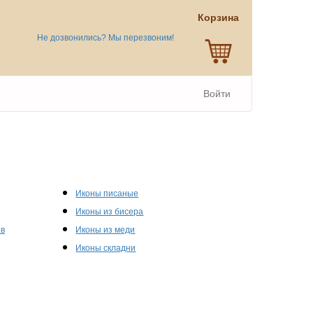
Корзина
Не дозвонились? Мы перезвоним!
Войти
Иконы писаные
Иконы из бисера
ов
Иконы из меди
Иконы складни