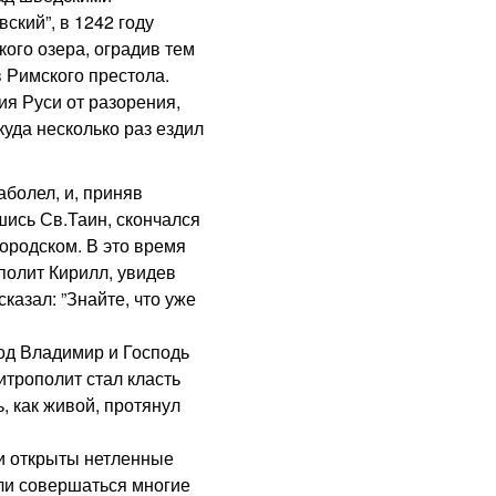
ский”, в 1242 году
ого озера, оградив тем
 Римского престола.
я Руси от разорения,
уда несколько раз ездил
болел, и, приняв
шись Св.Таин, скончался
городском. В это время
полит Кирилл, увидев
казал: ”Знайте, что уже
од Владимир и Господь
итрополит стал класть
, как живой, протянул
 открыты нетленные
али совершаться многие