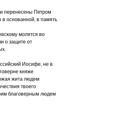
и перенесены Петром
 в основанной, в память
скому молятся во
и о защите от
ых.
ийский Иосифе, не в
аговерне княже
ножая жита людем
ычествия твоего
воим благоверным людем