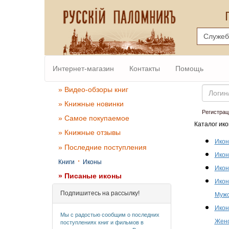
Интернет-магазин
Контакты
Помощь
Email
» Видео-обзоры книг
» Книжные новинки
Регистрац
» Самое покупаемое
Каталог ико
» Книжные отзывы
Икон
» Последние поступления
Икон
·
Книги
Иконы
Икон
» Писаные иконы
Икон
Подпишитесь на рассылку!
Мужс
Икон
Мы с радостью сообщим о последних
Женс
поступлениях книг и фильмов в