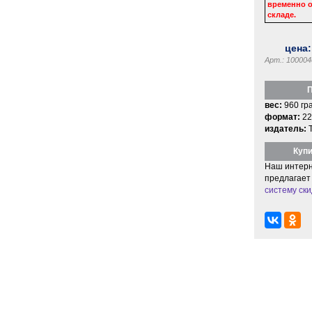
временно о
складе.
цена
Арт.: 100004
П
вес:
960 гр
формат:
22
издатель:
Купи
Наш интерн
предлагает
систему ски