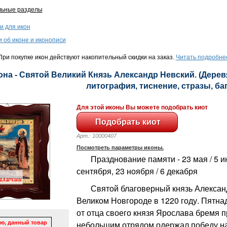
льные разделы
и для икон
и об иконе и иконописи
ри покупке икон действуют накопительный скидки на заказ.
Читать подробне
она - Святой Великий Князь Александр Невский. (Дерев
литография, тиснение, стразы, баге
Для этой иконы Вы можете подобрать киот
Арт.: 10000407
Посмотреть параметры иконы.
Празднование памяти - 23 мая / 5 июн
сентября, 23 ноября / 6 декабря
Святой благоверный князь Александ
Великом Новгороде в 1220 году. Пятнад
от отца своего князя Ярослава бремя п
небольшим отрядом одержал победу н
ю, данный товар