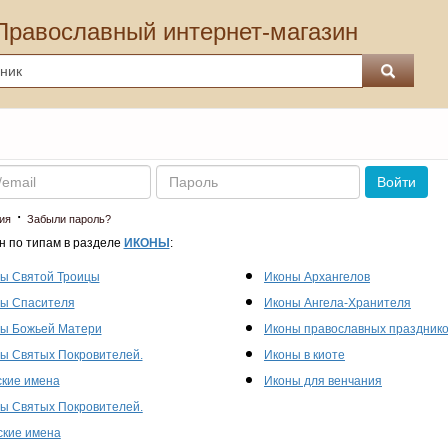
Православный интернет-магазин
Пароль
Войти
·
ия
Забыли пароль?
н по типам в разделе
ИКОНЫ
:
ы Святой Троицы
Иконы Архангелов
ы Спасителя
Иконы Ангела-Хранителя
ы Божьей Матери
Иконы православных праздник
ы Святых Покровителей.
Иконы в киоте
кие имена
Иконы для венчания
ы Святых Покровителей.
кие имена