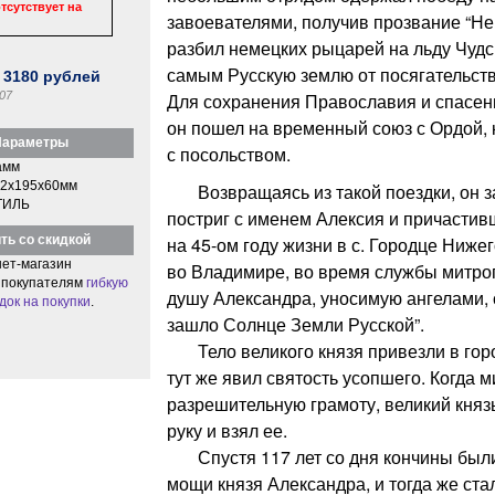
тсутствует на
завоевателями, получив прозвание “Нев
разбил немецких рыцарей на льду Чудск
самым Русскую землю от посягательств
:
3180
рублей
07
Для сохранения Православия и спасени
он пошел на временный союз с Ордой, к
араметры
с посольством.
амм
2x195x60мм
Возвращаясь из такой поездки, он за
ТИЛЬ
постриг с именем Алексия и причастив
ть со скидкой
на 45-ом году жизни в с. Городце Ниже
ет-магазин
во Владимире, во время службы митро
 покупателям
гибкую
душу Александра, уносимую ангелами, с
док на покупки
.
зашло Солнце Земли Русской”.
Тело великого князя привезли в гор
тут же явил святость усопшего. Когда м
разрешительную грамоту, великий князь
руку и взял ее.
Спустя 117 лет со дня кончины были
мощи князя Александра, и тогда же ст