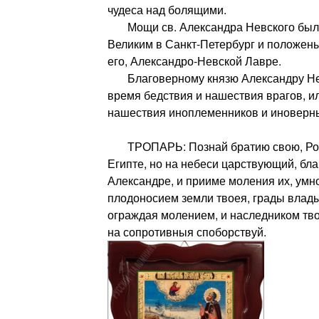
чудеса над болящими.
Мощи св. Александра Невского был
Великим в Санкт-Петербург и положены
его, Александро-Невской Лавре.
Благоверному князю Александру Нев
время бедствия и нашествия врагов, ил
нашествия иноплеменников и иноверн
ТРОПАРЬ: Познай братию свою, Росс
Египте, но на небеси царствующий, бл
Александре, и прииме моления их, ум
плодоносием земли твоея, грады влад
ограждая молением, и наследником т
на сопротивныя споборствуй.