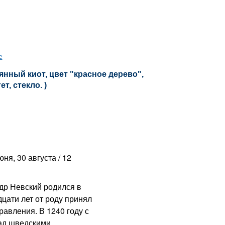
е
янный киот, цвет "красное дерево",
т, стекло. )
я, 30 августа / 12
р Невский родился в
цати лет от роду принял
равления. В 1240 году с
ад шведскими