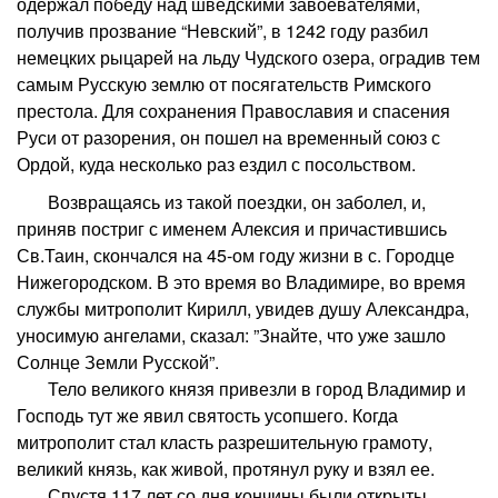
одержал победу над шведскими завоевателями,
получив прозвание “Невский”, в 1242 году разбил
немецких рыцарей на льду Чудского озера, оградив тем
самым Русскую землю от посягательств Римского
престола. Для сохранения Православия и спасения
Руси от разорения, он пошел на временный союз с
Ордой, куда несколько раз ездил с посольством.
Возвращаясь из такой поездки, он заболел, и,
приняв постриг с именем Алексия и причастившись
Св.Таин, скончался на 45-ом году жизни в с. Городце
Нижегородском. В это время во Владимире, во время
службы митрополит Кирилл, увидев душу Александра,
уносимую ангелами, сказал: ”Знайте, что уже зашло
Солнце Земли Русской”.
Тело великого князя привезли в город Владимир и
Господь тут же явил святость усопшего. Когда
митрополит стал класть разрешительную грамоту,
великий князь, как живой, протянул руку и взял ее.
Спустя 117 лет со дня кончины были открыты