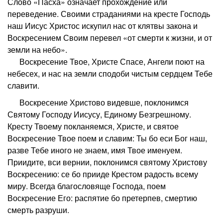
Слово «Пасха» означает прохождение или
переведение. Своими страданиями на кресте Господь
наш Иисус Христос искупил нас от клятвы закона и
Воскресением Своим перевел «от смерти к жизни, и от
земли на небо».
В
оскресение Твое, Христе Спасе, Ангели поют на
небесех, и нас на земли сподоби чистым сердцем Тебе
славити.
Воскресение Христово видевше, поклонимся
Святому Господу Иисусу, Единому Безгрешному.
Кресту Твоему покланяемся, Христе, и святое
Воскресение Твое поем и славим: Ты бо еси Бог наш,
разве Тебе иного не знаем, имя Твое именуем.
Приидите, вси вернии, поклонимся святому Христову
Воскресению: се бо прииде Крестом радость всему
миру. Всегда благословяще Господа, поем
Воскресение Его: распятие бо претерпев, смертию
смерть разруши.