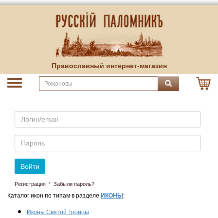
Православный интернет-магазин
Email
Пароль
Войти
·
Регистрация
Забыли пароль?
Каталог икон по типам в разделе
ИКОНЫ
:
Иконы Святой Троицы