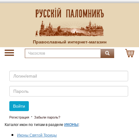
Православный интернет-магазин
Email
Пароль
Войти
·
Регистрация
Забыли пароль?
Каталог икон по типам в разделе
ИКОНЫ
:
Иконы Святой Троицы