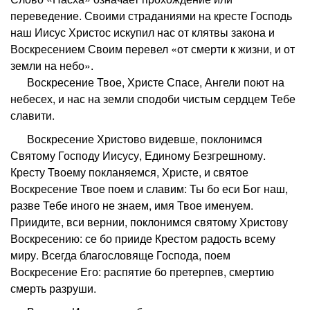
переведение. Своими страданиями на кресте Господь
наш Иисус Христос искупил нас от клятвы закона и
Воскресением Своим перевел «от смерти к жизни, и от
земли на небо».
В
оскресение Твое, Христе Спасе, Ангели поют на
небесех, и нас на земли сподоби чистым сердцем Тебе
славити.
Воскресение Христово видевше, поклонимся
Святому Господу Иисусу, Единому Безгрешному.
Кресту Твоему покланяемся, Христе, и святое
Воскресение Твое поем и славим: Ты бо еси Бог наш,
разве Тебе иного не знаем, имя Твое именуем.
Приидите, вси вернии, поклонимся святому Христову
Воскресению: се бо прииде Крестом радость всему
миру. Всегда благословяще Господа, поем
Воскресение Его: распятие бо претерпев, смертию
смерть разруши.