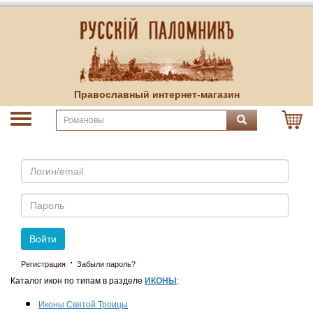
Православный интернет-магазин
Email
Пароль
Войти
·
Регистрация
Забыли пароль?
Каталог икон по типам в разделе
ИКОНЫ
:
Иконы Святой Троицы