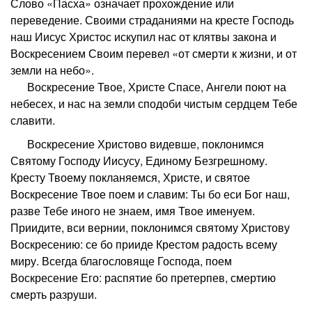
Слово «Пасха» означает прохождение или
переведение. Своими страданиями на кресте Господь
наш Иисус Христос искупил нас от клятвы закона и
Воскресением Своим перевел «от смерти к жизни, и от
земли на небо».
В
оскресение Твое, Христе Спасе, Ангели поют на
небесех, и нас на земли сподоби чистым сердцем Тебе
славити.
Воскресение Христово видевше, поклонимся
Святому Господу Иисусу, Единому Безгрешному.
Кресту Твоему покланяемся, Христе, и святое
Воскресение Твое поем и славим: Ты бо еси Бог наш,
разве Тебе иного не знаем, имя Твое именуем.
Приидите, вси вернии, поклонимся святому Христову
Воскресению: се бо прииде Крестом радость всему
миру. Всегда благословяще Господа, поем
Воскресение Его: распятие бо претерпев, смертию
смерть разруши.