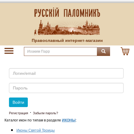
Православный интернет-магазин
Email
Пароль
Войти
·
Регистрация
Забыли пароль?
Каталог икон по типам в разделе
ИКОНЫ
:
Иконы Святой Троицы