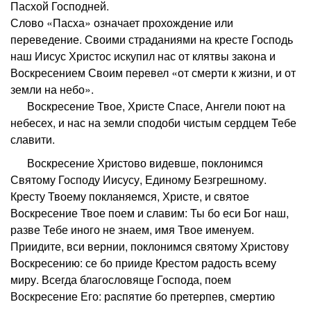
Пасхой Господней.
Слово «Пасха» означает прохождение или
переведение. Своими страданиями на кресте Господь
наш Иисус Христос искупил нас от клятвы закона и
Воскресением Своим перевел «от смерти к жизни, и от
земли на небо».
В
оскресение Твое, Христе Спасе, Ангели поют на
небесех, и нас на земли сподоби чистым сердцем Тебе
славити.
Воскресение Христово видевше, поклонимся
Святому Господу Иисусу, Единому Безгрешному.
Кресту Твоему покланяемся, Христе, и святое
Воскресение Твое поем и славим: Ты бо еси Бог наш,
разве Тебе иного не знаем, имя Твое именуем.
Приидите, вси вернии, поклонимся святому Христову
Воскресению: се бо прииде Крестом радость всему
миру. Всегда благословяще Господа, поем
Воскресение Его: распятие бо претерпев, смертию