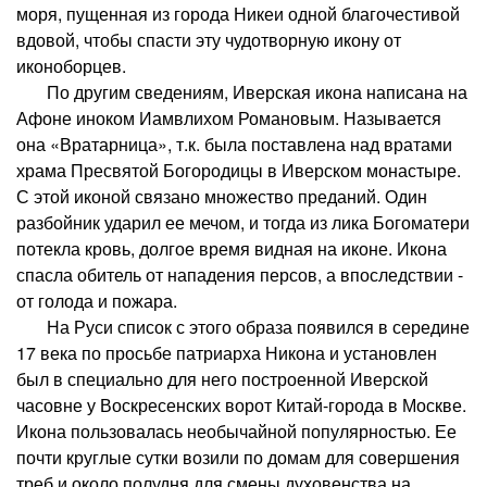
моря, пущенная из города Никеи одной благочестивой
вдовой, чтобы спасти эту чудотворную икону от
иконоборцев.
По другим сведениям, Иверская икона написана на
Афоне иноком Иамвлихом Романовым. Называется
она «Вратарница», т.к. была поставлена над вратами
храма Пресвятой Богородицы в Иверском монастыре.
С этой иконой связано множество преданий. Один
разбойник ударил ее мечом, и тогда из лика Богоматери
потекла кровь, долгое время видная на иконе. Икона
спасла обитель от нападения персов, а впоследствии -
от голода и пожара.
На Руси список с этого образа появился в середине
17 века по просьбе патриарха Никона и установлен
был в специально для него построенной Иверской
часовне у Воскресенских ворот Китай-города в Москве.
Икона пользовалась необычайной популярностью. Ее
почти круглые сутки возили по домам для совершения
треб и около полудня для смены духовенства на