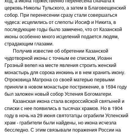
ход, а икона торжественно перенесена сначала к
церковь Николы Тульского, а затем в Благовещенский
собор. При перенесении сразу стали совершаться
чудеса: исцелились от слепоты Иосиф и Никита, в
последующие годы было замечено, что от Казанской
иконы особенно много исцелений подается людям,
страдающим глазами.
Получив известие об обретении Казанской
чудотворной иконы с точным ее списком, Иоанн
Грозный велел на месте явления строить женский
монастырь для сорока инокинь и в нем хранить икону.
Отроковица Матрона со своей матерью первыми
приняли в новом монастыре пострижение, в 1594 году
был заложен новый собор Успения Богоматери.
Казанская икона стала всероссийской святыней и
списки с нее появились в тысячах храмов. Но в 1904
году в ночь на 29 июня святотатцы ограбили Успенский
храм - грабители были найдены, но икона исчезла
бесследно. С этим связывали поражения России на