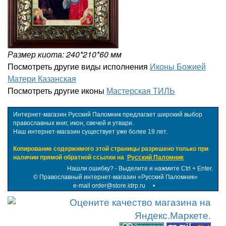
Размер киота: 240*210*60 мм
Посмотреть другие виды исполнения
Иконы Божией
Матери Казанская
Посмотреть другие иконы
Мастерская ТИЛЬ
Интернет-магазин Русский Паломник предлагает широкий выбор
православных книг, икон, свечей и утвари.
Наш интернет-магазин существует уже более 19 лет.
Копирование содержимого этой страницы разрешено только при
наличии прямой обратной ссылки на
Русский Паломник
Нашли ошибку? - Выделите и нажмите Ctrl + Enter.
©
Православный интернет-магазин «Русский Паломник»
e-mail order@store.idrp.ru
•