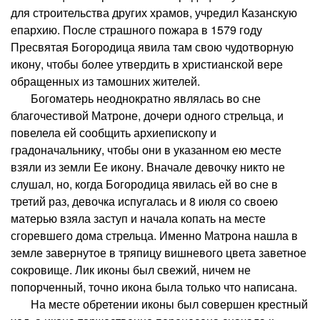
для строительства других храмов, учредил Казанскую
епархию. После страшного пожара в 1579 году
Пресвятая Богородица явила там свою чудотворную
икону, чтобы более утвердить в христианской вере
обращенных из тамошних жителей.
Богоматерь неоднократно являлась во сне
благочестивой Матроне, дочери одного стрельца, и
повелела ей сообщить архиепископу и
градоначальнику, чтобы они в указанном ею месте
взяли из земли Ее икону. Вначале девочку никто не
слушал, но, когда Богородица явилась ей во сне в
третий раз, девочка испугалась и 8 июля со своею
матерью взяла заступ и начала копать на месте
сгоревшего дома стрельца. Именно Матрона нашла в
земле завернутое в тряпицу вишневого цвета заветное
сокровище. Лик иконы был свежий, ничем не
попорченный, точно икона была только что написана.
На месте обретении иконы был совершен крестный