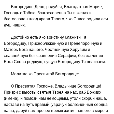
Богородице Дево, радуйся, Благодатная Марие,
Господь с Тобою; благословенна Ты в женах и
благословен плод чрева Твоего, яко Спаса родила еси
душ наших.
Достойно есть яко воистину блажити Тя
Богородицу, Присноблаженную и Пренепорочную и
Матерь Бога нашего. Честнейшую Херувим и
славнейшую без сравнения Серафим, без истления
Бога Слова родшую, сущую Богородицу Тя величаем.
Молитва ко Пресвятой Богородице:
О Пресвятая Госпоже, Владычице Богородице!
Призри с высоты святыя Твоея на нас, раб Божиих
(имена), и помози нам немощным, утоли скорби наша,
настави на путь правый; уврачуй болезненныя сердца
наша, даруй нам прочее время жития нашего в мире и