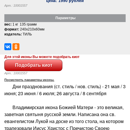
цена:
1990
рублей
Арт.: 10001557
Параметры
вес:
1 кг 135 грамм
формат:
240x210x60мм
издатель:
ТИЛЬ
Для этой иконы Вы можете подобрать киот
Арт.: 10001557
Посмотреть параметры иконы.
Дни празднования (ст. стиль / нов. стиль) - 21 мая / 3
июня; 23 июня / 6 июля; 26 августа / 8 сентября
Владимирская икона Божией Матери - это великая,
заветная святыня русской земли. Написана она св.
евангелистом Лукой на доске из того стола, на котором
трапезовали Иисус Христос с Пречистою Своею