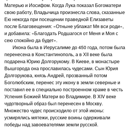
Матерью и Иосифом. Когда Лука показал Богоматери
свою работу, Владычица произнесла слова, сказанные
Ею некогда при посещении праведной Елизаветы
после Благовещения: «Отныне ублажат Мя вси роди»,
и добавила: «Благодать Родшагося от Меня и Моя с
сею спокойно да будет».
Икона была в Иерусалиме до 450 года, потом была
перенесена в Константинополь, а в ХII веке была
подарена Юрию Долгорукому. В Киеве, в монастыре
Вышгорода она прославилась чудесами. Сын Юрия
Долгорукова, князь Андрей, прозванный потом
Боголюбским, перенес эту икону в земли северные и
поставил ее в специально построенном храме в честь
Успения Божией Матери во Владимире. В XIV веке
чудотворный образ был перенесен в Москву.
Множество чудес происходило от этой иконы:
усмирялись мятежи, русские воины одерживали
победы над завоевателями земли русской.