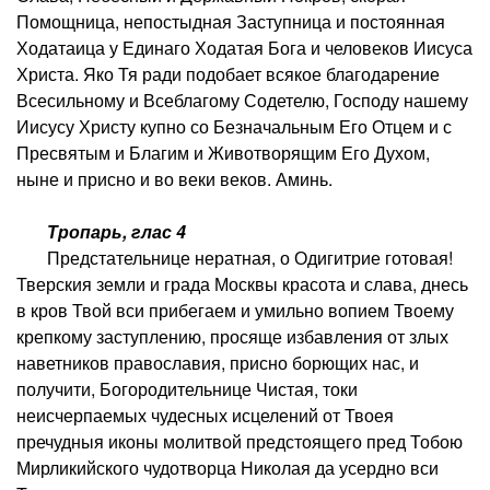
Помощница, непостыдная Заступница и постоянная
Ходатаица у Единаго Ходатая Бога и человеков Иисуса
Христа. Яко Тя ради подобает всякое благодарение
Всесильному и Всеблагому Содетелю, Господу нашему
Иисусу Христу купно со Безначальным Его Отцем и с
Пресвятым и Благим и Животворящим Его Духом,
ныне и присно и во веки веков. Аминь.
Тропарь, глас 4
Предстательнице нератная, о Одигитрие готовая!
Тверския земли и града Москвы красота и слава, днесь
в кров Твой вси прибегаем и умильно вопием Твоему
крепкому заступлению, просяще избавления от злых
наветников православия, присно борющих нас, и
получити, Богородительнице Чистая, токи
неисчерпаемых чудесных исцелений от Твоея
пречудныя иконы молитвой предстоящего пред Тобою
Мирликийского чудотворца Николая да усердно вси