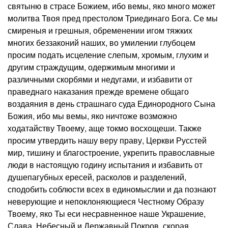
святыню в страсе Божием, ибо вемы, яко много может
молитва Твоя пред престолом Триединаго Бога. Се мы
смиреныя и грешныя, обременении игом тяжких
многих беззаконий наших, во умилении глубоцем
просим подать исцеление слепым, хромым, глухим и
другим страждущим, одержимым многими и
различными скорбями и недугами, и избавити от
праведнаго наказания прежде времене общаго
воздаяния в день страшнаго суда Единородного Сына
Божия, ибо мы вемы, яко ничтоже возможно
ходатайству Твоему, аще токмо восхощеши. Также
просим утвердить нашу веру праву, Церкви Русстей
мир, тишину и благостроение, укрепить православные
люди в настоящую годину испытания и избавить от
душепагубных ересей, расколов и разделений,
сподобить соблюсти всех в единомыслии и да познают
неверующие и непоклоняющиеся Честному Образу
Твоему, яко Ты еси несравненное наше Украшение,
Слава, Небесный и Державный Покров, скорая