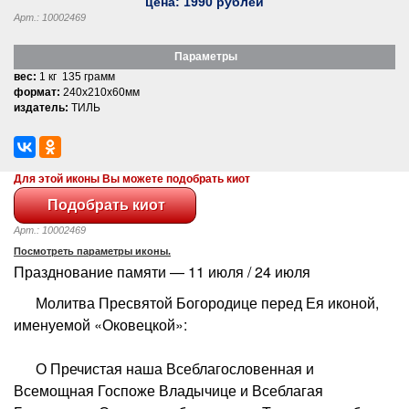
цена:
1990
рублей
Арт.: 10002469
Параметры
вес:
1 кг 135 грамм
формат:
240x210x60мм
издатель:
ТИЛЬ
Для этой иконы Вы можете подобрать киот
Арт.: 10002469
Посмотреть параметры иконы.
Празднование памяти — 11 июля / 24 июля
Молитва Пресвятой Богородице перед Ея иконой,
именуемой «Оковецкой»:
О Пречистая наша Всеблагословенная и
Всемощная Госпоже Владычице и Всеблагая