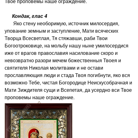
Твое проповемы наше ограждение.
Кондак, глас 4
Яко стену необоримую, источник милосердия,
упование земным и заступление, Мати всяческих
Творца Всесветлая, Тя стяжавши, раби Твои
Богоотроковице, на мольбу нашу ныне умилосердися
иже от врагов православия насилование скоро и
невозвратно разори мечем божественныя Твоея и
святителя Николая молитвами и не остави
прославляющия люди и стада Твоя погибнути, яко вся
возможно Тебе, чистая Богородице Неискусобрачная и
Мати Зиждителя сущи и Всепетая, да усердно вси Твое
проповемы наше ограждение.