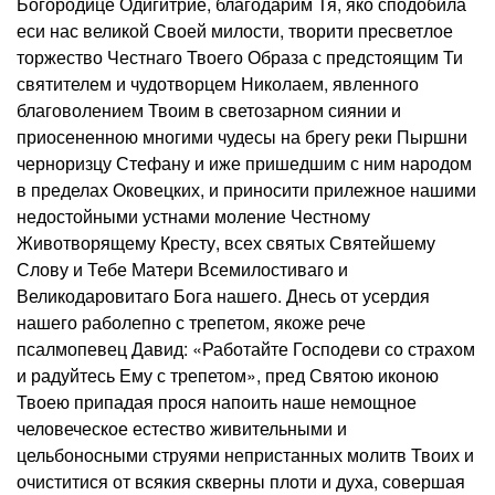
Богородице Одигитрие, благодарим Тя, яко сподобила
еси нас великой Своей милости, творити пресветлое
торжество Честнаго Твоего Образа с предстоящим Ти
святителем и чудотворцем Николаем, явленного
благоволением Твоим в светозарном сиянии и
приосененною многими чудесы на брегу реки Пыршни
черноризцу Стефану и иже пришедшим с ним народом
в пределах Оковецких, и приносити прилежное нашими
недостойными устнами моление Честному
Животворящему Кресту, всех святых Святейшему
Слову и Тебе Матери Всемилостиваго и
Великодаровитаго Бога нашего. Днесь от усердия
нашего раболепно с трепетом, якоже рече
псалмопевец Давид: «Работайте Господеви со страхом
и радуйтесь Ему с трепетом», пред Святою иконою
Твоею припадая прося напоить наше немощное
человеческое естество живительными и
цельбоносными струями непристанных молитв Твоих и
очиститися от всякия скверны плоти и духа, совершая