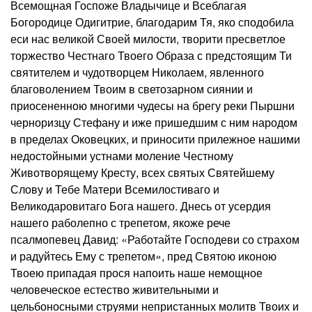
Всемощная Госпоже Владычице и Всеблагая
Богородице Одигитрие, благодарим Тя, яко сподобила
еси нас великой Своей милости, творити пресветлое
торжество Честнаго Твоего Образа с предстоящим Ти
святителем и чудотворцем Николаем, явленного
благоволением Твоим в светозарном сиянии и
приосененною многими чудесы на брегу реки Пыршни
черноризцу Стефану и иже пришедшим с ним народом
в пределах Оковецких, и приносити прилежное нашими
недостойными устнами моление Честному
Животворящему Кресту, всех святых Святейшему
Слову и Тебе Матери Всемилостиваго и
Великодаровитаго Бога нашего. Днесь от усердия
нашего раболепно с трепетом, якоже рече
псалмопевец Давид: «Работайте Господеви со страхом
и радуйтесь Ему с трепетом», пред Святою иконою
Твоею припадая прося напоить наше немощное
человеческое естество живительными и
цельбоносными струями непристанных молитв Твоих и