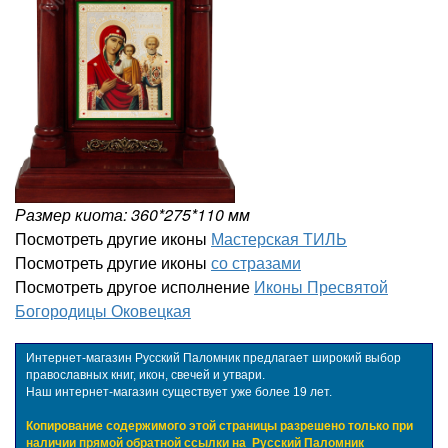
Размер киота: 360*275*110 мм
Посмотреть другие иконы
Мастерская ТИЛЬ
Посмотреть другие иконы
со стразами
Посмотреть другое исполнение
Иконы Пресвятой
Богородицы Оковецкая
Интернет-магазин Русский Паломник предлагает широкий выбор
православных книг, икон, свечей и утвари.
Наш интернет-магазин существует уже более 19 лет.
Копирование содержимого этой страницы разрешено только при
наличии прямой обратной ссылки на
Русский Паломник