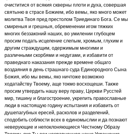
очиститися от всякия скверны плоти и духа, совершая
святыню в страсе Божием, ибо вемы, яко много может
молитва Твоя пред престолом Триединаго Бога. Се мы
смиреныя и грешныя, обременении игом тяжких
многих беззаконий наших, во умилении глубоцем
просим подать исцеление слепым, хромым, глухим и
другим страждущим, одержимым многими и
различными скорбями и недугами, и избавити от
праведнаго наказания прежде времене общаго
воздаяния в день страшнаго суда Единородного Сына
Божия, ибо мы вемы, яко ничтоже возможно
ходатайству Твоему, аще токмо восхощеши. Также
просим утвердить нашу веру праву, Церкви Русстей
мир, тишину и благостроение, укрепить православные
люди в настоящую годину испытания и избавить от
душепагубных ересей, расколов и разделений,
сподобить соблюсти всех в единомыслии и да познают
неверующие и непоклоняющиеся Честному Образу
Твоему, яко Ты еси несравненное наше Украшение,