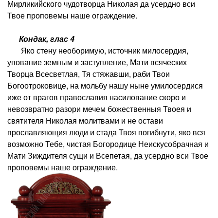
Мирликийского чудотворца Николая да усердно вси
Твое проповемы наше ограждение.
Кондак, глас 4
Яко стену необоримую, источник милосердия,
упование земным и заступление, Мати всяческих
Творца Всесветлая, Тя стяжавши, раби Твои
Богоотроковице, на мольбу нашу ныне умилосердися
иже от врагов православия насилование скоро и
невозвратно разори мечем божественныя Твоея и
святителя Николая молитвами и не остави
прославляющия люди и стада Твоя погибнути, яко вся
возможно Тебе, чистая Богородице Неискусобрачная и
Мати Зиждителя сущи и Всепетая, да усердно вси Твое
проповемы наше ограждение.