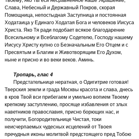
Слава, Небесный и Державный Покров, скорая
Помощница, непостыдная Заступница и постоянная
Ходатаица у Единаго Ходатая Бога и человеков Иисуса
Христа. Яко Тя ради подобает всякое благодарение
Всесильному и Всеблагому Содетелю, Господу нашему
Иисусу Христу купно со Безначальным Его Отцем и с
Пресвятым и Благим и Животворящим Его Духом,
ныне и присно и во веки веков. Аминь.
Тропарь, глас 4
Предстательнице нератная, о Одигитрие готовая!
Тверския земли и града Москвы красота и слава, днесь
в кров Твой вси прибегаем и умильно вопием Твоему
крепкому заступлению, просяще избавления от злых
наветников православия, присно борющих нас, и
получити, Богородительнице Чистая, токи
неисчерпаемых чудесных исцелений от Твоея
пречудныя иконы молитвой предстоящего пред Тобою