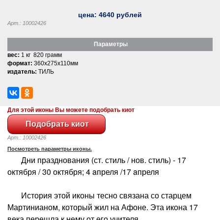
цена:
4640
рублей
Арт.: 10002426
Параметры
вес:
1 кг 820 грамм
формат:
360x275x110мм
издатель:
ТИЛЬ
Для этой иконы Вы можете подобрать киот
Арт.: 10002426
Посмотреть параметры иконы.
Дни празднования (ст. стиль / нов. стиль) - 17
октября / 30 октября; 4 aпреля /17 aпреля
История этой иконы тесно связана со старцем
Мартинианом, который жил на Афоне. Эта икона 17
века перешла к нему от его учителя.