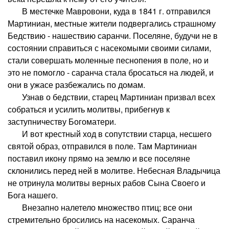
В местечке Мавровони, куда в 1841 г. отправился
Мартиниан, местные жители подвергались страшному
Бедствию - нашествию саранчи. Поселяне, будучи не в
состоянии справиться с насекомыми своими силами,
стали совершать моленные песнопения в поле, но и
это не помогло - саранча стала бросаться на людей, и
они в ужасе разбежались по домам.
Узнав о бедствии, старец Мартиниан призвал всех
собраться и усилить молитвы, прибегнув к
заступничеству Богоматери.
И вот крестный ход в сопутствии старца, несшего
святой образ, отправился в поле. Там Мартиниан
поставил икону прямо на землю и все поселяне
склонились перед ней в молитве. Небесная Владычица
не отринула молитвы верных рабов Сына Своего и
Бога нашего.
Внезапно налетело множество птиц; все они
стремительно бросились на насекомых. Саранча