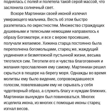
поднялась с полей и полетела такой серой массой, что
заслонила солнечный свет.
Вскоре Мартиниан своей иконой излечил
умирающего мальчика. Весть об этом быстро
разлетелась по окрестностям. Множество страждущих
душевными и телесными немощами направилось к
образу Богоматери, и все с верою просившие,
получали желаемое. Хижина старца постоянно была
переполнена богомольцами, старец же, жаждущий
уединения и безмятежной пустынной жизни, весьма
тяготился сим. Тяготили его и чувства благоговения и
желания прославления ему самому. Мартиниан решил
скрыться в пещере на берегу моря. Однажды во время
молитвы ему было видение, сопровождавшееся
голосом, повелевавшим ему не скрывать у себя
чудотворный образ, а служить благу и нуждам ближних.
Мартиниан вынужден был повиноваться. Многих
исцелила икона, из многих с помощью иконы старец
изгнал весов.