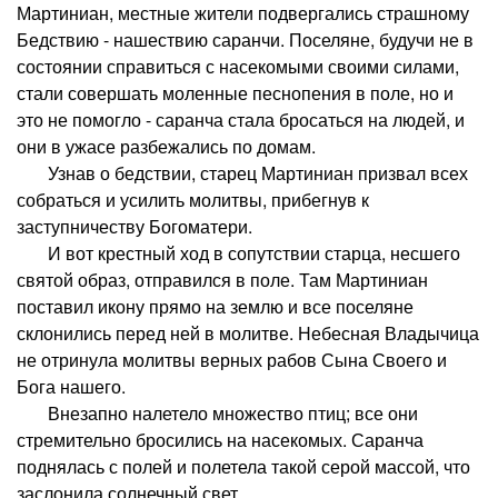
Мартиниан, местные жители подвергались страшному
Бедствию - нашествию саранчи. Поселяне, будучи не в
состоянии справиться с насекомыми своими силами,
стали совершать моленные песнопения в поле, но и
это не помогло - саранча стала бросаться на людей, и
они в ужасе разбежались по домам.
Узнав о бедствии, старец Мартиниан призвал всех
собраться и усилить молитвы, прибегнув к
заступничеству Богоматери.
И вот крестный ход в сопутствии старца, несшего
святой образ, отправился в поле. Там Мартиниан
поставил икону прямо на землю и все поселяне
склонились перед ней в молитве. Небесная Владычица
не отринула молитвы верных рабов Сына Своего и
Бога нашего.
Внезапно налетело множество птиц; все они
стремительно бросились на насекомых. Саранча
поднялась с полей и полетела такой серой массой, что
заслонила солнечный свет.