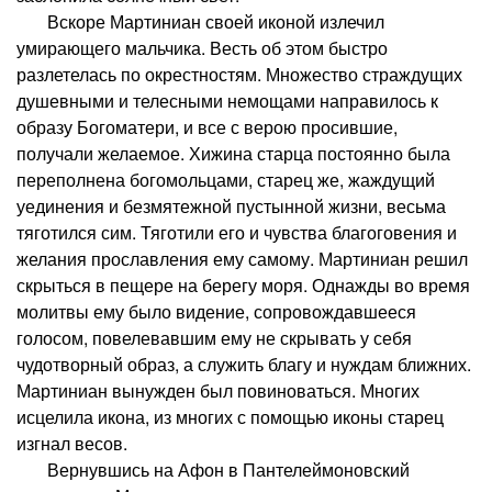
Вскоре Мартиниан своей иконой излечил
умирающего мальчика. Весть об этом быстро
разлетелась по окрестностям. Множество страждущих
душевными и телесными немощами направилось к
образу Богоматери, и все с верою просившие,
получали желаемое. Хижина старца постоянно была
переполнена богомольцами, старец же, жаждущий
уединения и безмятежной пустынной жизни, весьма
тяготился сим. Тяготили его и чувства благоговения и
желания прославления ему самому. Мартиниан решил
скрыться в пещере на берегу моря. Однажды во время
молитвы ему было видение, сопровождавшееся
голосом, повелевавшим ему не скрывать у себя
чудотворный образ, а служить благу и нуждам ближних.
Мартиниан вынужден был повиноваться. Многих
исцелила икона, из многих с помощью иконы старец
изгнал весов.
Вернувшись на Афон в Пантелеймоновский