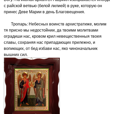
с райской ветвью (белой лилией) в руке, которую он
принес Деве Марии в день Благовещения.
Тропарь: Небесных воинств архистратиже, молим
тя присно мы недостойнии, да твоими молитвами
оградиши нас, кровом крил невещественныя твоея
славы, сохраняя нас припадающих прилежно, и
вопиющих, от бед избави нас, яко чиноначальник
вышних сил.