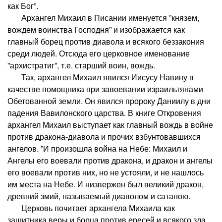
как Бог”.
Архангел Михаил в Писании именуется ”князем,
вождем воинства Господня” и изображается как
главный борец против диавола и всякого беззакония
среди людей. Отсюда его церковное именование
”архистратиг”, т.е. старший воин, вождь.
Так, архангел Михаил явился Иисусу Навину в
качестве помощника при завоевании израильтянами
Обетованной земли. Он явился пророку Даниилу в дни
падения Вавилонского царства. В книге Откровения
архангел Михаил выступает как главный вождь в войне
против дракона-диавола и прочих взбунтовавшихся
ангелов. ”И произошла война на Небе: Михаил и
Ангелы его воевали против дракона, и дракон и ангелы
его воевали против них, но не устояли, и не нашлось
им места на Небе. И низвержен был великий дракон,
древний змий, называемый диаволом и сатаною.
Церковь почитает архангела Михаила как
защитника веры и борца против ересей и всякого зла.