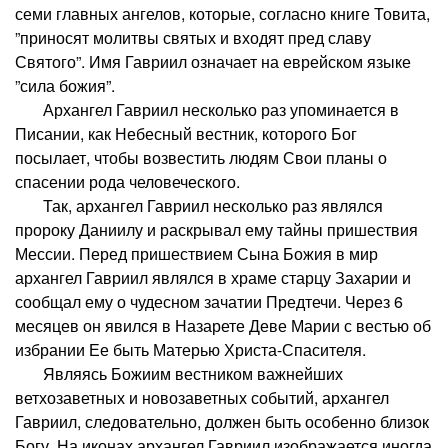
семи главных ангелов, которые, согласно книге Товита,
”приносят молитвы святых и входят пред славу
Святого”. Имя Гавриил означает на еврейском языке
”сила божия”.
Архангел Гавриил несколько раз упоминается в
Писании, как Небесный вестник, которого Бог
посылает, чтобы возвестить людям Свои планы о
спасении рода человеческого.
Так, архангел Гавриил несколько раз являлся
пророку Даниилу и раскрывал ему тайны пришествия
Мессии. Перед пришествием Сына Божия в мир
архангел Гавриил являлся в храме старцу Захарии и
сообщал ему о чудесном зачатии Предтечи. Через 6
месяцев он явился в Назарете Деве Марии с вестью об
избрании Ее быть Матерью Христа-Спасителя.
Являясь Божиим вестником важнейших
ветхозаветных и новозаветных событий, архангел
Гавриил, следовательно, должен быть особенно близок
Богу. На иконах архангел Гавриил изображается иногда