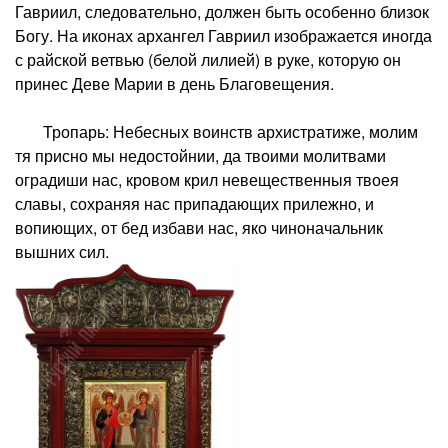
Гавриил, следовательно, должен быть особенно близок
Богу. На иконах архангел Гавриил изображается иногда
с райской ветвью (белой лилией) в руке, которую он
принес Деве Марии в день Благовещения.
Тропарь: Небесных воинств архистратиже, молим
тя присно мы недостойнии, да твоими молитвами
оградиши нас, кровом крил невещественныя твоея
славы, сохраняя нас припадающих прилежно, и
вопиющих, от бед избави нас, яко чиноначальник
вышних сил.