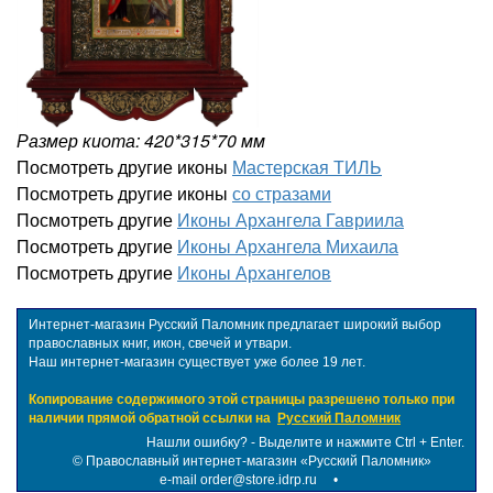
Размер киота: 420*315*70 мм
Посмотреть другие иконы
Мастерская ТИЛЬ
Посмотреть другие иконы
со стразами
Посмотреть другие
Иконы Архангела Гавриила
Посмотреть другие
Иконы Архангела Михаила
Посмотреть другие
Иконы Архангелов
Интернет-магазин Русский Паломник предлагает широкий выбор
православных книг, икон, свечей и утвари.
Наш интернет-магазин существует уже более 19 лет.
Копирование содержимого этой страницы разрешено только при
наличии прямой обратной ссылки на
Русский Паломник
Нашли ошибку? - Выделите и нажмите Ctrl + Enter.
©
Православный интернет-магазин «Русский Паломник»
e-mail order@store.idrp.ru
•