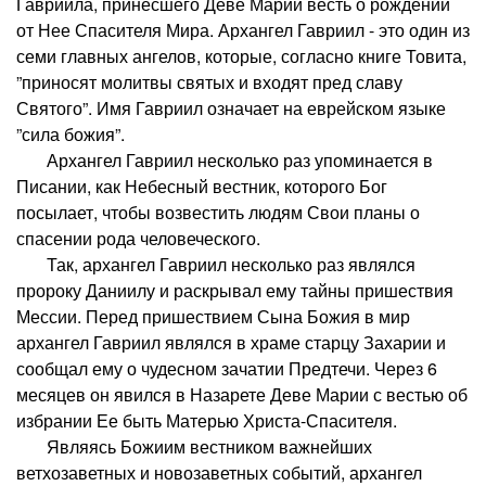
Гавриила, принесшего Деве Марии весть о рождении
от Нее Спасителя Мира. Архангел Гавриил - это один из
семи главных ангелов, которые, согласно книге Товита,
”приносят молитвы святых и входят пред славу
Святого”. Имя Гавриил означает на еврейском языке
”сила божия”.
Архангел Гавриил несколько раз упоминается в
Писании, как Небесный вестник, которого Бог
посылает, чтобы возвестить людям Свои планы о
спасении рода человеческого.
Так, архангел Гавриил несколько раз являлся
пророку Даниилу и раскрывал ему тайны пришествия
Мессии. Перед пришествием Сына Божия в мир
архангел Гавриил являлся в храме старцу Захарии и
сообщал ему о чудесном зачатии Предтечи. Через 6
месяцев он явился в Назарете Деве Марии с вестью об
избрании Ее быть Матерью Христа-Спасителя.
Являясь Божиим вестником важнейших
ветхозаветных и новозаветных событий, архангел