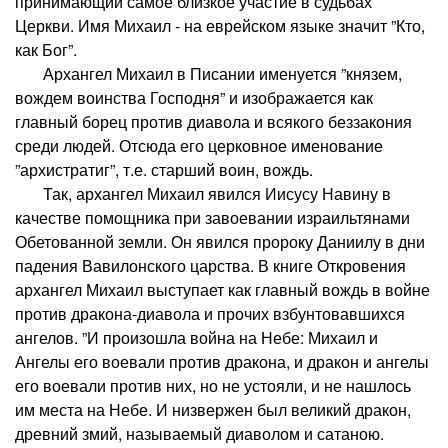
принимающий самое близкое участие в судьбах
Церкви. Имя Михаил - на еврейском языке значит ”Кто,
как Бог”.
Архангел Михаил в Писании именуется ”князем,
вождем воинства Господня” и изображается как
главный борец против диавола и всякого беззакония
среди людей. Отсюда его церковное именование
”архистратиг”, т.е. старший воин, вождь.
Так, архангел Михаил явился Иисусу Навину в
качестве помощника при завоевании израильтянами
Обетованной земли. Он явился пророку Даниилу в дни
падения Вавилонского царства. В книге Откровения
архангел Михаил выступает как главный вождь в войне
против дракона-диавола и прочих взбунтовавшихся
ангелов. ”И произошла война на Небе: Михаил и
Ангелы его воевали против дракона, и дракон и ангелы
его воевали против них, но не устояли, и не нашлось
им места на Небе. И низвержен был великий дракон,
древний змий, называемый диаволом и сатаною.