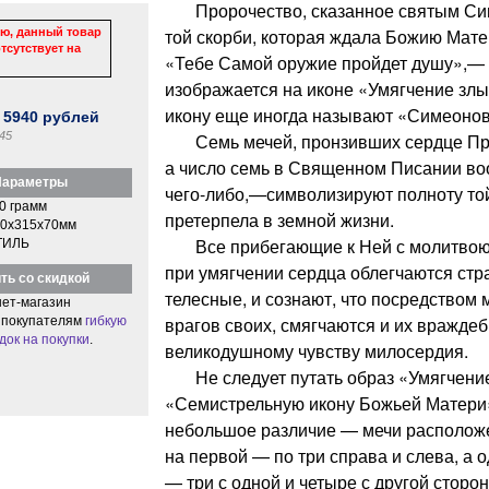
Пророчество, сказанное святым Си
той скорби, которая ждала Божию Мате
ю, данный товар
тсутствует на
«Тебе Самой оружие пройдет душу»,—
изображается на иконе «Умягчение злы
икону еще иногда называют «Симеонов
:
5940
рублей
45
Семь мечей, пронзивших сердце Пр
а число семь в Священном Писании во
араметры
чего-либо,—символизируют полноту той
0 грамм
претерпела в земной жизни.
0x315x70мм
Все прибегающие к Ней с молитвою в
ТИЛЬ
при умягчении сердца облегчаются ст
ть со скидкой
телесные, и сознают, что посредством
ет-магазин
врагов своих, смягчаются и их вражде
 покупателям
гибкую
док на покупки
.
великодушному чувству милосердия.
Не следует путать образ «Умягчение
«Семистрельную икону Божьей Матери»
небольшое различие — мечи расположе
на первой — по три справа и слева, а о
— три с одной и четыре с другой сторо