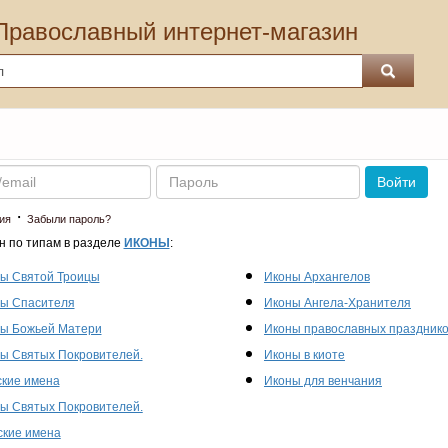
Православный интернет-магазин
Пароль
Войти
·
ия
Забыли пароль?
н по типам в разделе
ИКОНЫ
:
ы Святой Троицы
Иконы Архангелов
ы Спасителя
Иконы Ангела-Хранителя
ы Божьей Матери
Иконы православных праздник
ы Святых Покровителей.
Иконы в киоте
кие имена
Иконы для венчания
ы Святых Покровителей.
кие имена