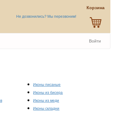
Корзина
Не дозвонились? Мы перезвоним!
Войти
Иконы писаные
Иконы из бисера
ов
Иконы из меди
Иконы складни