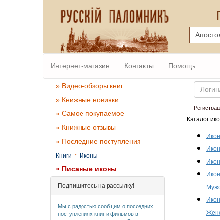
Интернет-магазин
Контакты
Помощь
Email
» Видео-обзоры книг
» Книжные новинки
Регистрац
» Самое покупаемое
Каталог ико
» Книжные отзывы
Икон
» Последние поступления
Икон
·
Книги
Иконы
Икон
» Писаные иконы
Икон
Подпишитесь на рассылку!
Мужс
Икон
Мы с радостью сообщим о последних
Женс
поступлениях книг и фильмов в