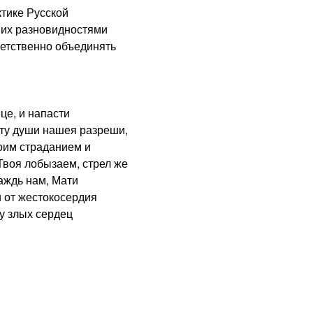
ике Русской
 их разновидностями
ветственно объединять
е, и напасти
оту души нашея разреши,
оим страданием и
Твоя лобызаем, стрел же
аждь нам, Мати
 от жестокосердия
у злых сердец