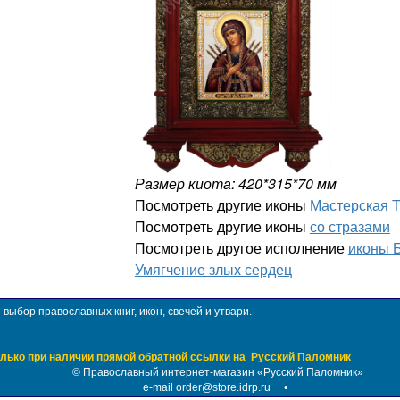
Размер киота: 420*315*70 мм
Посмотреть другие иконы
Мастерская 
Посмотреть другие иконы
со стразами
Посмотреть другое исполнение
иконы 
Умягчение злых сердец
ыбор православных книг, икон, свечей и утвари.
лько при наличии прямой обратной ссылки на
Русский Паломник
©
Православный интернет-магазин «Русский Паломник»
e-mail order@store.idrp.ru
•