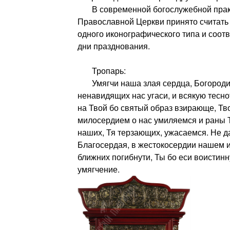
В современной богослужебной практ
Православной Церкви принято считать
одного иконографического типа и соот
дни празднования.
Тропарь:
Умягчи наша злая сердца, Богородиц
ненавидящих нас угаси, и всякую тесн
на Твой бо святый образ взирающе, Тв
милосердием о нас умиляемся и раны 
наших, Тя терзающих, ужасаемся. Не д
Благосердая, в жестокосердии нашем и
ближних погибнути, Ты бо еси воистинн
умягчение.