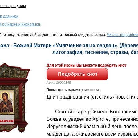
льные разделы
и для икон
и об иконе и иконописи
ри покупке икон действуют накопительный скидки на заказ.
Читать подробне
она - Божией Матери «Умягчение злых сердец». (Деревя
литография, тиснение, стразы, баге
Для этой иконы Вы можете подобрать киот
Арт.: 10000145
Посмотреть параметры иконы.
Дни празднования (ст. стиль / нов. стиль
Святой старец Симеон Богоприимец
Божьего, увидел во Христе, принесен
Иерусалимский храм в 40-й день после
младенца, а ожидаемого всем израиль