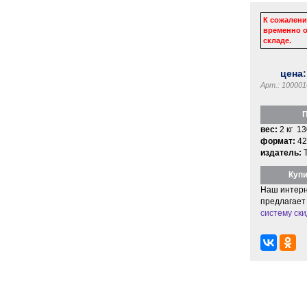
К сожалени
временно о
складе.
цена
Арт.: 100001
П
вес:
2 кг 13
формат:
42
издатель:
Купи
Наш интерн
предлагает
систему ски