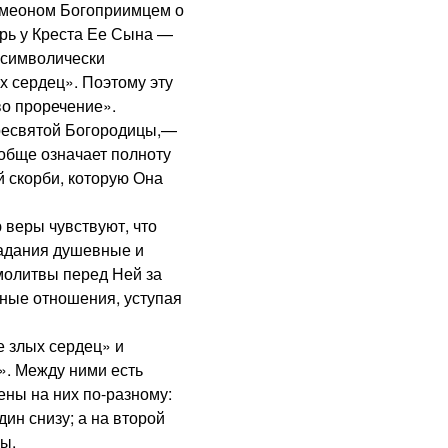
меоном Богоприимцем о
рь у Креста Ее Сына —
 символически
х сердец». Поэтому эту
о проречение».
есвятой Богородицы,—
обще означает полноту
 скорби, которую Она
еры чувствуют, что
радания душевные и
 молитвы перед Ней за
бные отношения, уступая
 злых сердец» и
. Между ними есть
ны на них по-разному:
дин снизу; а на второй
ны.