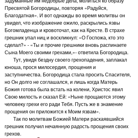
задуманные им недобрые дела, молиться ко образу
Пресвятой Богородицы, повторяя «Радуйся,
Благодатная». И вот однажды во время молитвы он
увидел, что изображение ожило, раскрылись язвы
Богомладенца и кровоточат, как на Кресте. В страхе
грешник упал ниц и воскликнул: «О Госпожа, кто это
сделал?» - «Ты и прочие грешники вновь распинаете
Сына Моего своими грехами,»- ответила Богородица.
Тут, увидя бездну своего грехопадения, заплакал
юноша, прося милосердия, прощения и
заступничества. Богородица стала просить Спасителя,
но Он долго не соглашался, и лишь когда Матерь
Божия готова была встать на колени, Христос явил
Свою милость и сказал Ей: «Ныне прощаются этому
человеку грехи его ради Тебя. Пусть же в знамение
прощения он приложится к Моим язвам».
Так по молитвам Божией Матери раскаявшийся
грешник получил нечаянную радость прощения своих
грехов.