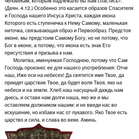
человекам, которым надлежало бы нам спастись».
(Деян. 4.12.) Особенно это касается образов Спасителя
и Господа нашего Инсуса Христа, каждая икона
Которого есть ступенечка к Нему Самому, маленькая
ниточка, связывающая образ и Первообраз. Предстоя
иконе, мы предстоим Самому Богу, но не потому, что
Бог в иконе, а потому, что икона есть знак Его
присутствия и призыва к нам.
Молитва, именуемая Господнею, потому что Сам
Господь произнес ее для нашего употребления: Отче
наш, Иже еси на небесех! Да святится имя Твое, да
приидет царствие Твое, да будет воля Твоя, яко на
небеси и на земли. Хлеб наш насущный даждь нам
днесь, и остави нам долги наша, яко же и мы
оставляем должником нашим: и не введи нас во
искушение, но избави нас от лукавого. Яко Твое есть
царство и сила, и слава во веки. Аминь.