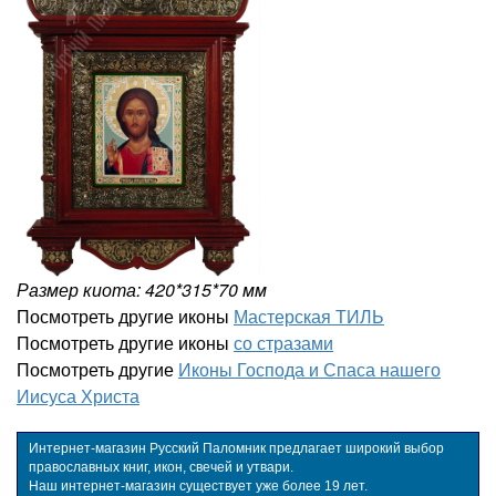
Размер киота: 420*315*70 мм
Посмотреть другие иконы
Мастерская ТИЛЬ
Посмотреть другие иконы
со стразами
Посмотреть другие
Иконы Господа и Спаса нашего
Иисуса Христа
Интернет-магазин Русский Паломник предлагает широкий выбор
православных книг, икон, свечей и утвари.
Наш интернет-магазин существует уже более 19 лет.